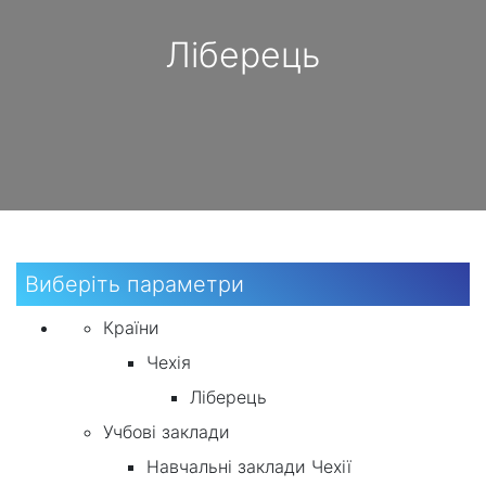
Ліберець
Виберіть параметри
Країни
Чехія
Ліберець
Учбові заклади
Навчальні заклади Чехії