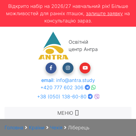
Відкрито набір на 2026/27 навчальний рік! Більше
можливостей для ранніх пташок,
залиште заявку
на
консультацію зараз.
Освітній
центр Антра
email
:
info@antra.study
+420 777 602 306
+38 (050) 138-60-80
МЕНЮ
Головна
Країни
Чехія
Ліберець