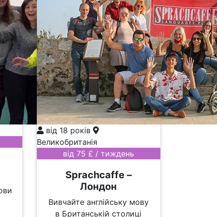
від 18 років
Великобританія
від 75 £ / тиждень
Sprachcaffe –
Лондон
ови
Вивчайте англійську мову
в Британській столиці