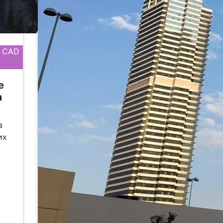
0 CAD
e
m
з
их