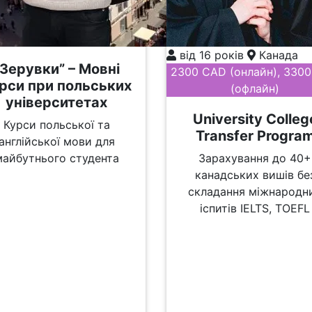
від 16 років
Канада
“Зерувки” – Мовні
2300 CAD (онлайн), 330
рси при польських
(офлайн)
університетах
University Colleg
Курси польської та
Transfer Progra
англійської мови для
майбутнього студента
Зарахування до 40+
канадських вишів бе
складання міжнародн
іспитів IELTS, TOEFL