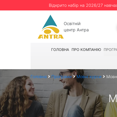
Відкрито набір на 2026/27 навча
Освітній
центр Антра
ГОЛОВНА
ПРО КОМПАНІЮ
ПРОГР
Головна
Програми
Мовні курси
Мовн
М