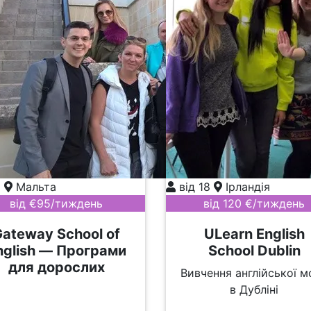
+
Мальта
від 18
Ірландія
від €95/тиждень
від 120 €/тиждень
Gateway School of
ULearn English
nglish — Програми
School Dublin
для дорослих
Вивчення англійської м
в Дубліні