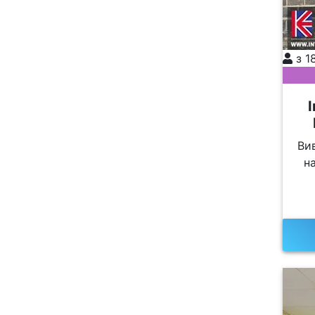
з 1
Ви
н