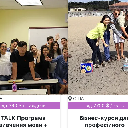
А
США
від 390 $ / тиждень
від 2750 $ / курс
TALK Програма
Бізнес-курси дл
вивчення мови +
професійного