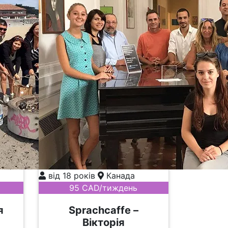
від 18 років
Канада
95 CAD/тиждень
я
Sprachcaffe –
Вікторія