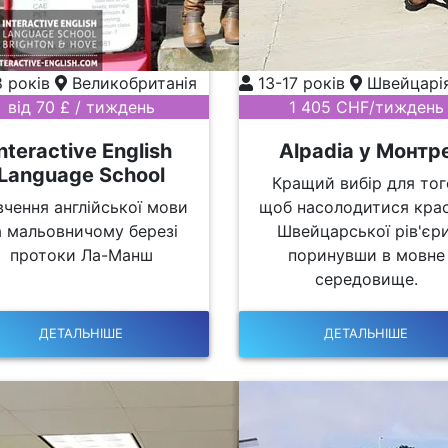
8 років
Великобританія
13-17 років
Швейцарі
від 70 £ / тиждень
1 405 CHF/тиждень
Interactive English
Alpadia у Монтр
Language School
Кращий вибір для тог
вчення англійської мови
щоб насолодитися кра
а мальовничому березі
Швейцарської рів'єри
протоки Ла-Манш
поринувши в мовне
середовище.
ДЕТАЛЬНІШЕ
ДЕТАЛЬНІШЕ