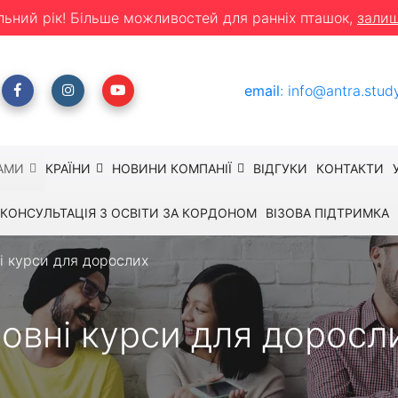
льний рік! Більше можливостей для ранніх пташок,
залиш
email
:
info@antra.stud
АМИ
КРАЇНИ
НОВИНИ КОМПАНІЇ
ВІДГУКИ
КОНТАКТИ
КОНСУЛЬТАЦІЯ З ОСВІТИ ЗА КОРДОНОМ
ВІЗОВА ПІДТРИМКА
і курси для дорослих
овні курси для доросл