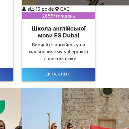
від 15 років
ОАЕ
265$/тиждень
Школа англійської
мови ES Dubai
Вивчайте англійську на
мальовничому узбережжі
Перськоїзатоки
ДЕТАЛЬНІШЕ