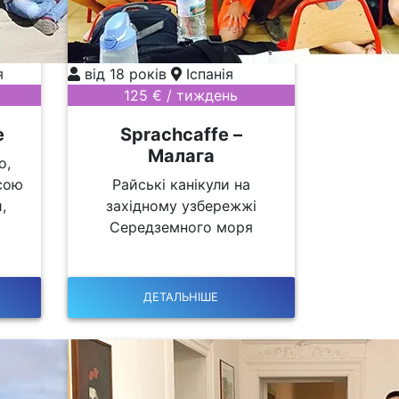
я
від 18 років
Іспанія
125 € / тиждень
е
Sprachcaffe –
Малага
о,
сою
Райські канікули на
,
західному узбережжі
Середземного моря
ДЕТАЛЬНІШЕ