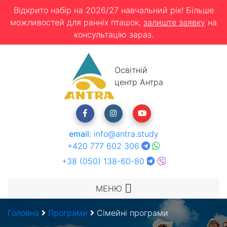
Відкрито набір на 2026/27 навчальний рік! Більше
можливостей для ранніх пташок,
залиште заявку
на
консультацію зараз.
Освітній
центр Антра
email
:
info@antra.study
+420 777 602 306
+38 (050) 138-60-80
МЕНЮ
Головна
Програми
Сімейні програми