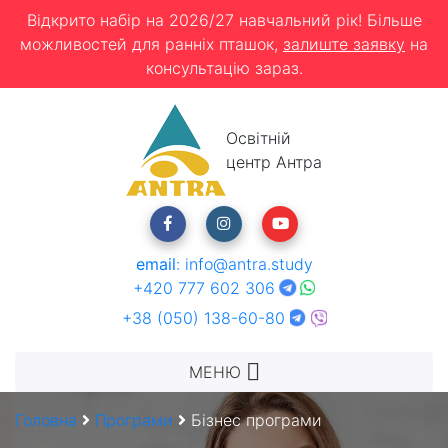
Відкрито набір на 2026/27 навчальний рік! Більше
можливостей для ранніх пташок,
залиште заявку
на
консультацію зараз.
Освітній
центр Антра
email
:
info@antra.study
+420 777 602 306
+38 (050) 138-60-80
МЕНЮ
Головна
Програми
Бізнес програми