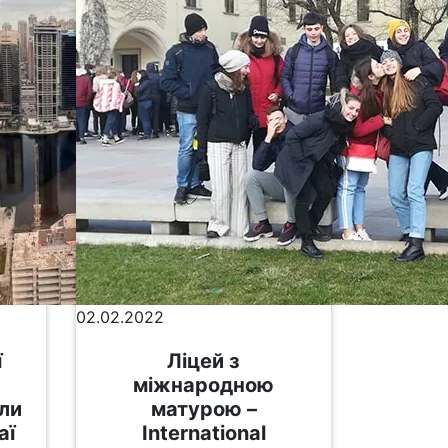
02.02.2022
ї
Ліцей з
міжнародною
ли
матурою –
аї
International