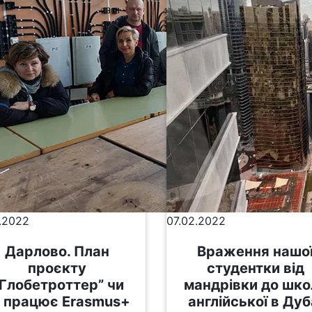
.2022
07.02.2022
Дарлово. План
Враження нашо
проєкту
студентки від
Глобетроттер” чи
мандрівки до шко
 працює Erasmus+
англійської в Дуб