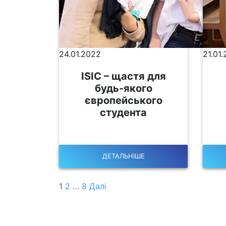
24.01.2022
21.01
ISIC – щастя для
будь-якого
європейського
студента
ДЕТАЛЬНІШЕ
1
2
…
8
Далі