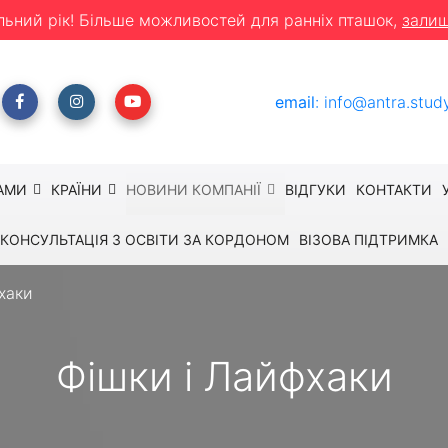
льний рік! Більше можливостей для ранніх пташок,
залиш
email
:
info@antra.stud
АМИ
КРАЇНИ
НОВИНИ КОМПАНІЇ
ВІДГУКИ
КОНТАКТИ
КОНСУЛЬТАЦІЯ З ОСВІТИ ЗА КОРДОНОМ
ВІЗОВА ПІДТРИМКА
хаки
Фішки і Лайфхаки