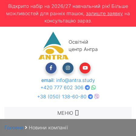
Відкрито набір на 2026/27 навчальний рік! Більше
можливостей для ранніх пташок,
залиште заявку
на
консультацію зараз.
Освітній
центр Антра
email
:
info@antra.study
+420 777 602 306
+38 (050) 138-60-80
МЕНЮ
Головна
Новини компанії