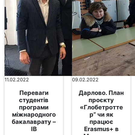
11.02.2022
09.02.2022
Переваги
Дарлово. План
студентів
проєкту
програми
«Глобетротте
міжнародного
р” чи як
бакалаврату –
працює
ІВ
Erasmus+ в