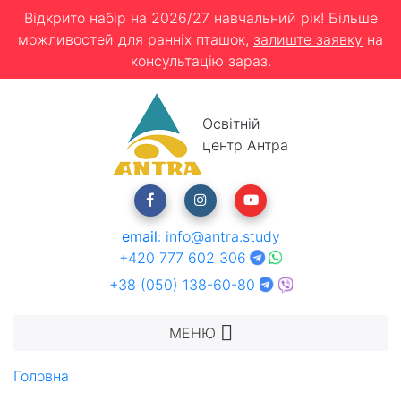
Відкрито набір на 2026/27 навчальний рік! Більше
можливостей для ранніх пташок,
залиште заявку
на
консультацію зараз.
Освітній
центр Антра
email
:
info@antra.study
+420 777 602 306
+38 (050) 138-60-80
МЕНЮ
Головна
Зв'язатися з нами