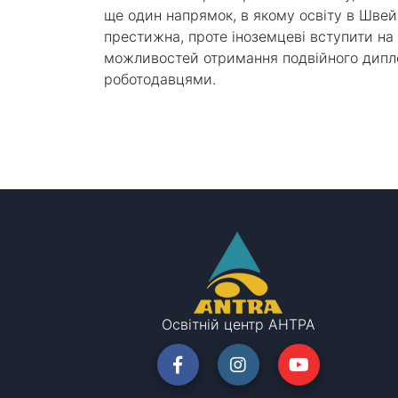
ще один напрямок, в якому освіту в Швей
престижна, проте іноземцеві вступити на
можливостей отримання подвійного дипло
роботодавцями.
Освітній центр АНТРА