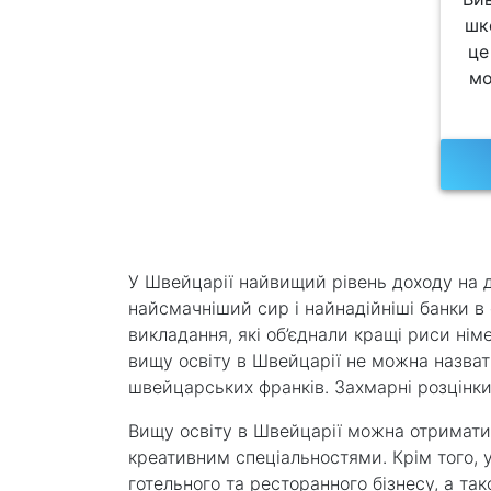
шк
це
мо
У Швейцарії найвищий рівень доходу на д
найсмачніший сир і найнадійніші банки в
викладання, які об’єднали кращі риси нім
вищу освіту в Швейцарії не можна назва
швейцарських франків. Захмарні розцінки
Вищу освіту в Швейцарії можна отримати 
креативним спеціальностями. Крім того, у
готельного та ресторанного бізнесу, а так