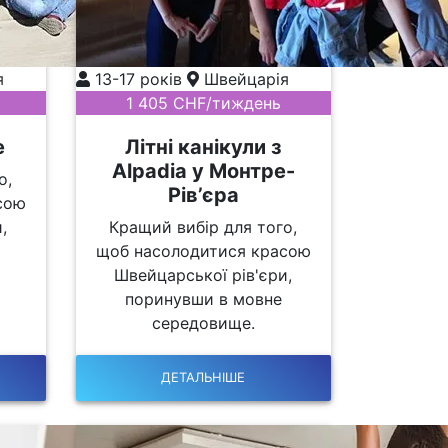
я
13-17 років
Швейцарія
1 405 CHF/тиждень
е
Літні канікули з
Alpadia у Монтре-
о,
Рів’єра
сою
,
Кращий вибір для того,
щоб насолодитися красою
Швейцарської рів'єри,
поринувши в мовне
середовище.
ДЕТАЛЬНІШЕ