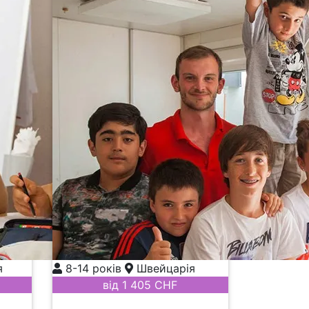
я
8-14 років
Швейцарія
від 1 405 CHF