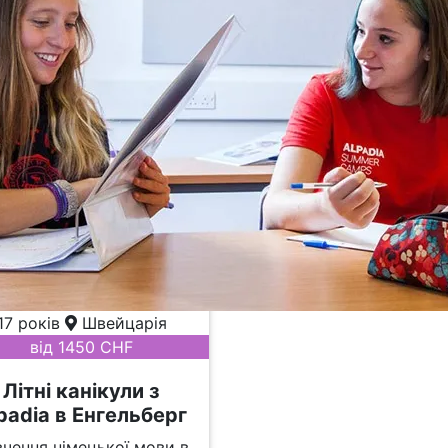
17 років
Швейцарія
від 1450 CHF
Літні канікули з
padia в Енгельберг
чення німецької мови в