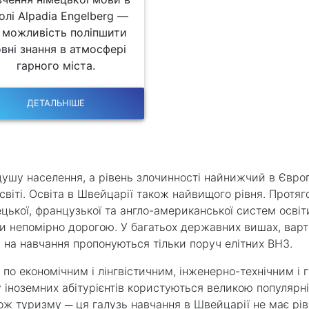
олі Alpadia Engelberg —
 можливість поліпшити
вні знання в атмосфері
гарного міста.
ДЕТАЛЬНІШЕ
ушу населення, а рівень злочинності найнижчий в Європі.
 світі. Освіта в Швейцарії також найвищого рівня. Протя
ецької, французької та англо-американської систем освіт
ти непомірно дорогою. У багатьох державних вишах, вар
 на навчання пропонуються тільки поруч елітних ВНЗ.
по економічним і лінгвістичним, інженерно-технічним і 
 іноземних абітурієнтів користуються великою популярніс
ож туризму ─ ця галузь навчання в Швейцарії не має рівни