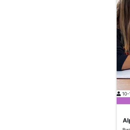
10-
Al
Вив