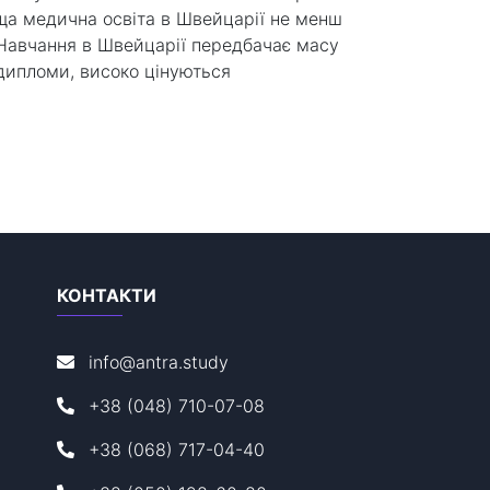
ща медична освіта в Швейцарії не менш
 Навчання в Швейцарії передбачає масу
дипломи, високо цінуються
КОНТАКТИ
info@antra.study
+38 (048) 710-07-08
+38 (068) 717-04-40