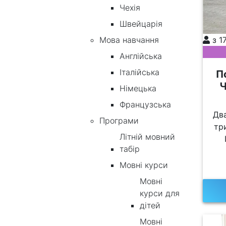
Чехія
Швейцарія
Мова навчання
з 1
Англійська
Італійська
П
Ч
Німецька
Французська
Дв
Програми
тр
Літній мовний
табір
Мовні курси
Мовні
курси для
дітей
Мовні