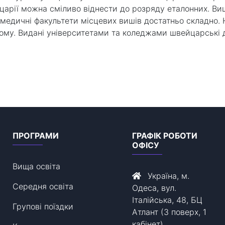
царії можна сміливо віднести до розряду еталонних. Ви
 медичні факультети місцевих вишів достатньо складно.
му. Видані університетами та коледжами швейцарські 
ПРОГРАМИ
ГРАФІК РОБОТИ
ОФІСУ
Вища освіта
Україна, м.
Середня освіта
Одеса, вул.
Італійська, 48, БЦ
Групові поїздки
Атлант (3 поверх, 1
кабінет)