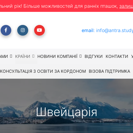
льний рік! Більше можливостей для ранніх пташок,
залиш
email
:
info@antra.stud
АМИ
КРАЇНИ
НОВИНИ КОМПАНІЇ
ВІДГУКИ
КОНТАКТИ
КОНСУЛЬТАЦІЯ З ОСВІТИ ЗА КОРДОНОМ
ВІЗОВА ПІДТРИМКА
Швейцарія