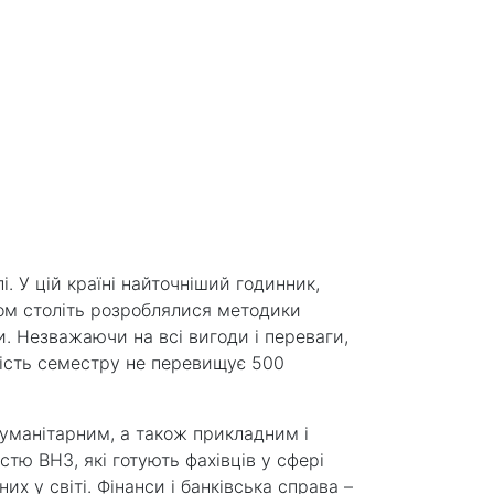
 У цій країні найточніший годинник,
гом століть розроблялися методики
и. Незважаючи на всі вигоди і переваги,
тість семестру не перевищує 500
гуманітарним, а також прикладним і
тю ВНЗ, які готують фахівців у сфері
х у світі. Фінанси і банківська справа –