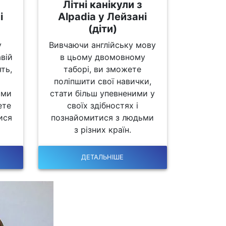
Літні канікули з
і
Alpadia у Лейзані
(діти)
у
Вивчаючи англійську мову
авій
в цьому двомовному
ть,
таборі, ви зможете
поліпшити свої навички,
ими
стати більш упевненими у
ете
своїх здібностях і
ися
познайомитися з людьми
з різних країн.
ДЕТАЛЬНІШЕ