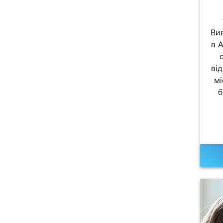
Ви
в 
ві
мі
б