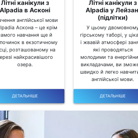
Літні канікули з
Літні канікули з
Alpadia в Асконі
Alpadia у Лейзан
(підлітки)
вчення англійської мови
Alpadia Аскона – це крім
У цьому двомовном
самого навчання ще й
гірському таборі, у цік
дпочинок в екзотичному
і жвавій атмосфері заня
сці, розташованому на
які проводяться
ерезі найкрасивішого
молодими та енергійн
озера.
викладачами, ви змож
швидко й легко навчит
англійської мови.
ДЕТАЛЬНІШЕ
ДЕТАЛЬНІШЕ