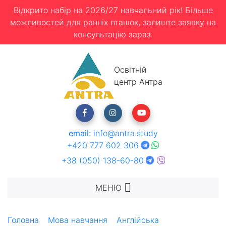
Відкрито набір на 2026/27 навчальний рік! Більше
можливостей для ранніх пташок,
залиште заявку
на
консультацію зараз.
Освітній
центр Антра
email
:
info@antra.study
+420 777 602 306
+38 (050) 138-60-80
МЕНЮ
Головна
Мова навчання
Англійська
Академія