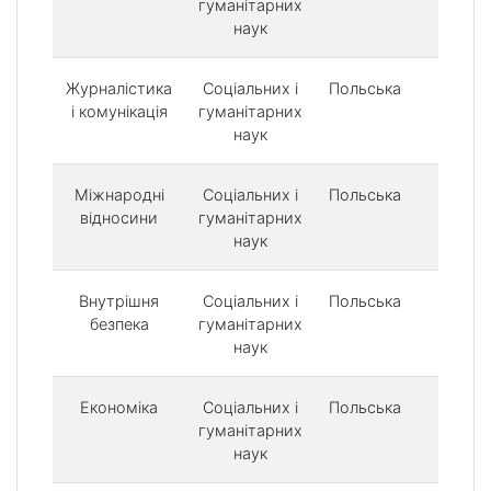
гуманітарних
наук
Журналістика
Соціальних і
Польська
500 
і комунікація
гуманітарних
наук
Міжнародні
Соціальних і
Польська
500 
відносини
гуманітарних
наук
Внутрішня
Соціальних і
Польська
500 
безпека
гуманітарних
наук
Економіка
Соціальних і
Польська
500 
гуманітарних
наук