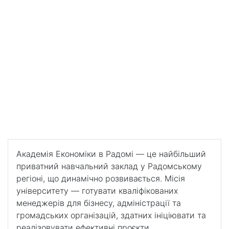
Економіки в Радомі Akademia Handlowa Nauk
Stosowanych w Radomiu
Академія Економіки в
Радомі Akademia
Handlowa Nauk
Stosowanych w Radomiu
Університет має комплекс із 6 добре обладнаних
корпусів загальною площею понад 5000 м2
Академія Економіки в Радомі — це найбільший
приватний навчальний заклад у Радомському
регіоні, що динамічно розвивається. Місія
університету — готувати кваліфікованих
менеджерів для бізнесу, адміністрації та
громадських організацій, здатних ініціювати та
реалізовувати ефективні проєкти.