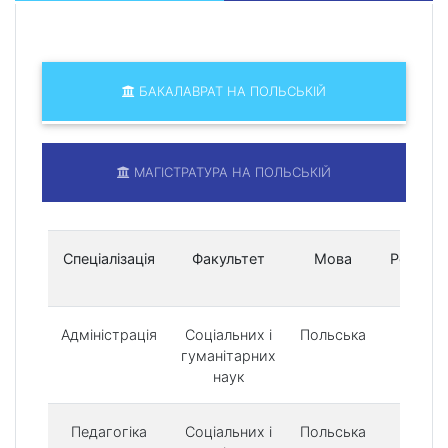
БАКАЛАВРАТ НА ПОЛЬСЬКІЙ
МАГІСТРАТУРА НА ПОЛЬСЬКІЙ
Спеціалізація
Факультет
Мова
Реєстра
вне
Адміністрація
Соціальних і
Польська
500 
гуманітарних
наук
Педагогіка
Соціальних і
Польська
500 