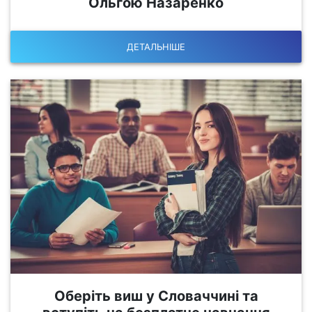
Ольгою Назаренко
ДЕТАЛЬНІШЕ
Оберіть виш у Словаччині та