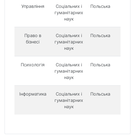
Управління
Соціальних і
Польська
500 
гуманітарних
наук
Право в
Соціальних і
Польська
500 
бізнесі
гуманітарних
наук
Психологія
Соціальних і
Польська
500 
гуманітарних
наук
Інформатика
Соціальних і
Польська
500 
гуманітарних
наук