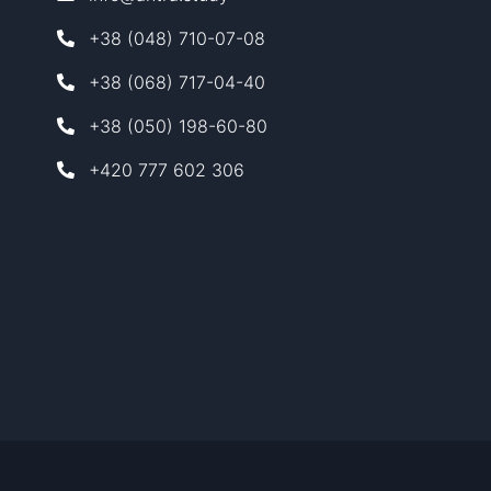
ьги, працювати неповний день
+38 (048) 710-07-08
+38 (068) 717-04-40
+38 (050) 198-60-80
+420 777 602 306
ння у Словаччині