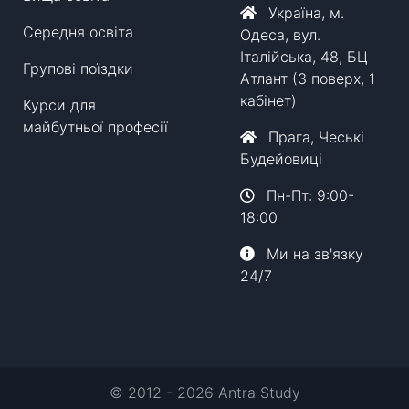
вати та навчатися в Польщі, отримувати студентські піл
, офіційний підробіток, легальне перебування
Україна, м.
Середня освіта
Одеса, вул.
ні
Італійська, 48, БЦ
Групові поїздки
пакета документів
Атлант (3 поверх, 1
ни
ого закладу
кабінет)
ентів
Курси для
дентської візи (тип D)
ів та правильності документів
майбутньої професії
Прага, Чеські
ьними прикладами питань)
Будейовиці
хідних документів
мання візи
поліса:
 це можливо)
Пн-Пт: 9:00-
ами консульства
ого закладу
18:00
мпанію краще використовувати
тримання студентського дозволу на тимчасове прожива
Ми на зв'язку
24/7
дно з вимогами міграційної служби
підготовка формулярів
іального завірення та апостилів
х документів
© 2012 - 2026 Antra Study
я візи