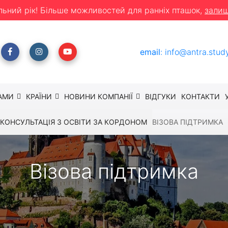
льний рік! Більше можливостей для ранніх пташок,
залиш
email
:
info@antra.stud
АМИ
КРАЇНИ
НОВИНИ КОМПАНІЇ
ВІДГУКИ
КОНТАКТИ
КОНСУЛЬТАЦІЯ З ОСВІТИ ЗА КОРДОНОМ
ВІЗОВА ПІДТРИМКА
Візова підтримка