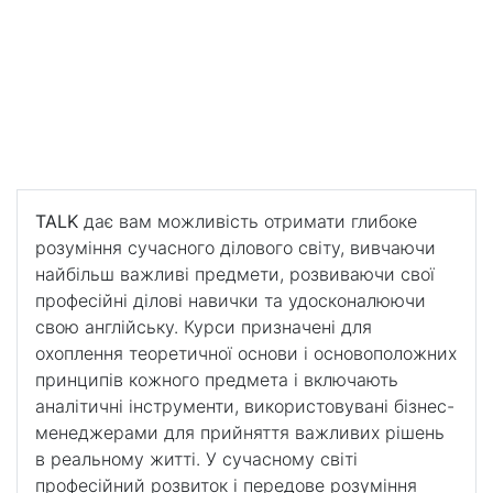
курси для професійного розвитку
Бізнес-курси для
професійного розвитку
Дізнайтеся більше про бізнес і придбайте високий
рівень професійних навичок.
TALK
дає вам можливість отримати глибоке
розуміння сучасного ділового світу, вивчаючи
найбільш важливі предмети, розвиваючи свої
професійні ділові навички та удосконалюючи
свою англійську. Курси призначені для
охоплення теоретичної основи і основоположних
принципів кожного предмета і включають
аналітичні інструменти, використовувані бізнес-
менеджерами для прийняття важливих рішень
в реальному житті. У сучасному світі
професійний розвиток і передове розуміння