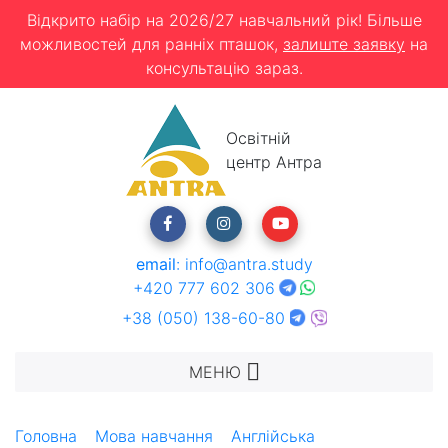
Відкрито набір на 2026/27 навчальний рік! Більше
можливостей для ранніх пташок,
залиште заявку
на
консультацію зараз.
Освітній
центр Антра
email
:
info@antra.study
+420 777 602 306
+38 (050) 138-60-80
МЕНЮ
Головна
Мова навчання
Англійська
Бізнес-