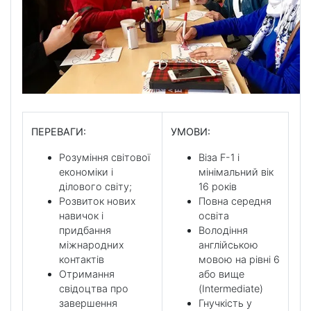
ПЕРЕВАГИ:
УМОВИ:
Розуміння світової
Віза F-1 і
економіки і
мінімальний вік
ділового світу;
16 років
Розвиток нових
Повна середня
навичок і
освіта
придбання
Володіння
міжнародних
англійською
контактів
мовою на рівні 6
Отримання
або вище
свідоцтва про
(Intermediate)
завершення
Гнучкість у