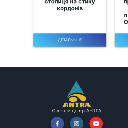
столиця на стику
п
кордонів
п
О
ДЕТАЛЬНІШЕ
Освітній центр АНТРА