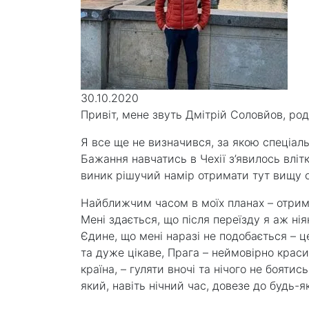
30.10.2020
Привіт, мене звуть Дмітрій Соловйов, род
Я все ще не визначився, за якою спеціал
Бажання навчатись в Чехії з’явилось вліт
виник рішучий намір отримати тут вищу осв
Найближчим часом в моїх планах – отрим
Мені здається, що після переїзду я аж нія
Єдине, що мені наразі не подобається – це
та дуже цікаве, Прага – неймовірно крас
країна, – гуляти вночі та нічого не бояти
який, навіть нічний час, довезе до будь-я