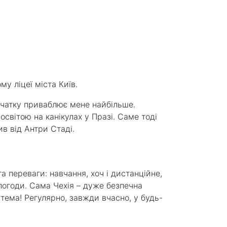
у ліцеї міста Київ.
початку приваблює мене найбільше.
світою на канікулах у Празі. Саме тоді
ив від Антри Стаді.
а переваги: навчання, хоч і дистанційне,
погоди. Сама Чехія – дуже безпечна
а тема! Регулярно, завжди вчасно, у будь-