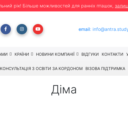
льний рік! Більше можливостей для ранніх пташок,
залиш
email
:
info@antra.stud
АМИ
КРАЇНИ
НОВИНИ КОМПАНІЇ
ВІДГУКИ
КОНТАКТИ
КОНСУЛЬТАЦІЯ З ОСВІТИ ЗА КОРДОНОМ
ВІЗОВА ПІДТРИМКА
Діма