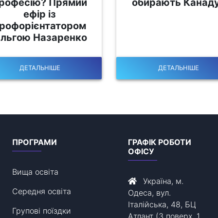
рофесію? Прямий
обирають Канад
ефір із
рофорієнтатором
льгою Назаренко
ДЕТАЛЬНІШЕ
ДЕТАЛЬНІШЕ
ПРОГРАМИ
ГРАФІК РОБОТИ
ОФІСУ
Вища освіта
Україна, м.
Середня освіта
Одеса, вул.
Італійська, 48, БЦ
Групові поїздки
Атлант (3 поверх, 1