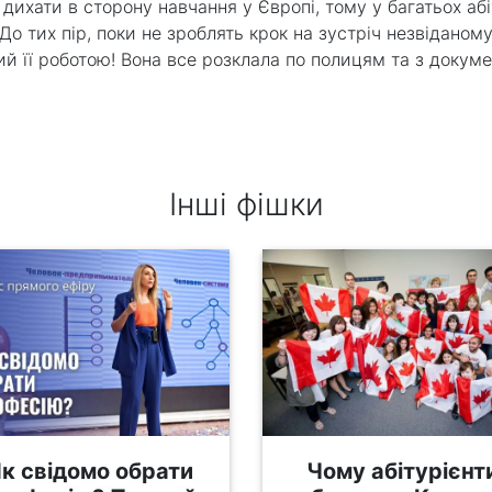
 дихати в сторону навчання у Європі, тому у багатьох аб
о тих пір, поки не зроблять крок на зустріч незвіданому
й її роботою! Вона все розклала по полицям та з докуме
Інші фішки
к свідомо обрати
Чому абітурієнт