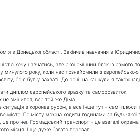
ом я з Донецької області. Закінчив навчання в Юридичном
ьністю хочу навчатись, але економічний блок із самого 
ку минулого року, коли нас познайомили з європейською о
іту, бо я був у захваті. До речі, на канікули я також їзд
ати диплом європейського зразку та саморозвиток.
к не змінився, все той же Діма.
 ситуація з коронавірусом, а все інше тут – самі плюси т
иве місто. По місту можна ходити годинами за будь-якої 
сь, це про неї. Громадський транспорт – це взагалі окрем
кого місця. І ще дуже багато переваг.