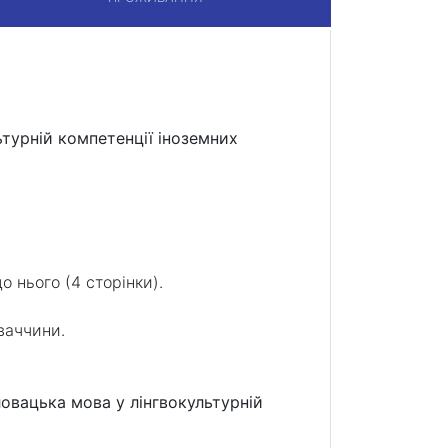
турній компетенції іноземних
 нього (4 сторінки).
ваччини.
овацька мова у лінгвокультурній