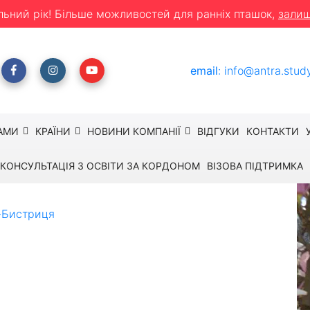
льний рік! Більше можливостей для ранніх пташок,
залиш
email
:
info@antra.stud
АМИ
КРАЇНИ
НОВИНИ КОМПАНІЇ
ВІДГУКИ
КОНТАКТИ
КОНСУЛЬТАЦІЯ З ОСВІТИ ЗА КОРДОНОМ
ВІЗОВА ПІДТРИМКА
-Бистриця
Ексклюзивна програма «UMB» -
ограма «UMB» –
о ВНЗ Словаччини