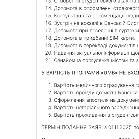
Створення студентського акаунта в
Допомога в оформленні страхового 
Консультації та рекомендації щод
Зустріч на вокзалі в Банській Бис
Допомога при поселенні в гуртожи
Допомога в придбанні SIM-карти.
Допомога в перекладі документів 
Надання актуальної інформації що
Ознайомча прогулянка містом та з
У ВАРТІСТЬ ПРОГРАМИ «UMB» НЕ ВХО
Вартість медичного страхування т
Вартість проїзду до міста Банська
Оформлення апостиля на документи 
Вартість нотаріального засвідчення
Вартість проживання в студентськ
ТЕРМІН ПОДАННЯ ЗАЯВ: з 01.11.2025 по