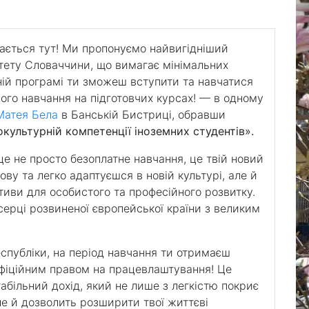
ої мови
нається тут! Ми пропонуємо найвигідніший
итету Словаччини, що вимагає мінімальних
ьній програмі ти зможеш вступити та навчатися
ого навчання на підготовчих курсах! — в одному
 Матея Бела
в Банській Бистриці, обравши
культурній компетенції іноземних студентів».
 не просто безоплатне навчання, це твій новий
ву та легко адаптуєшся в новій культурі, але й
иви для особистого та професійного розвитку.
ерці розвиненої європейської країни з великим
еспубліки, на період навчання ти отримаєш
офіційним правом на працевлаштування! Це
більний дохід, який не лише з легкістю покриє
ле й дозволить розширити твої життєві