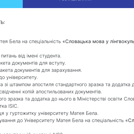
Ь:
тея Бела на спеціальність
«Словацька мова у лінгвокуль
 питань від імені студента.
кета документів для вступу.
кета документів для зарахування.
до університету.
а зі штампом апостиля стандартного зразка та додатка до
свідченні копій апостильованих документів.
го зразка та додатка до нього в Міністерстві освіти Сло
ка ISIC.
я у гуртожитку університету Матея Бела.
вання до Університету Матея Бела на спеціальність
«Сл