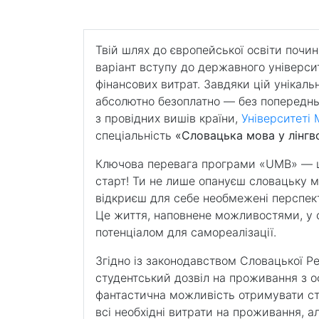
Не потребує початкового знання словацьк
Твій шлях до європейської освіти почи
варіант вступу до державного універс
фінансових витрат. Завдяки цій унікал
абсолютно безоплатно — без попереднь
з провідних вишів країни,
Університеті
спеціальність
«Словацька мова у лінгво
Ключова перевага програми «UMB» — це
старт! Ти не лише опануєш словацьку мо
відкриєш для себе необмежені перспект
Це життя, наповнене можливостями, у с
потенціалом для самореалізації.
Згідно із законодавством Словацької Р
студентський дозвіл на проживання з 
фантастична можливість отримувати ста
всі необхідні витрати на проживання, а