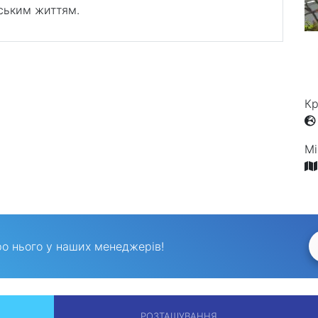
ським життям.
Кр
Мі
ро нього у наших менеджерів!
РОЗТАШУВАННЯ