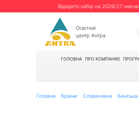
Відкрито набір на 2026/27 навча
Освітній
центр Антра
ГОЛОВНА
ПРО КОМПАНІЮ
ПРОГР
Головна
Країни
Словаччина
Банська
прямий вступ до ВНЗ Словаччини
Ексклюзивна пр
прямий вступ д