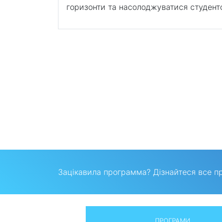
горизонти та насолоджуватися студент
Зацікавила программа? Дізнайтеся все п
ПРОГРАМИ