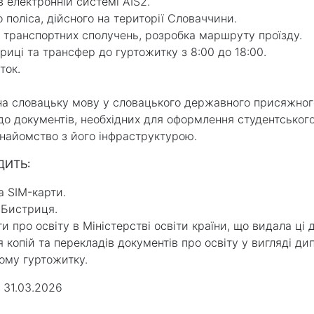
 електронній системі AIS2.
поліса, дійсного на території Словаччини.
о транспортних сполучень, розробка маршруту проїзду.
триці та трансфер до гуртожитку з 8:00 до 18:00.
ток.
на словацьку мову у словацького державного присяжног
до документів, необхідних для оформлення студентськог
найомство з його інфраструктурою.
ДИТЬ:
а SIM-карти.
 Бистриця.
про освіту в Міністерстві освіти країни, що видала ці 
 копій та перекладів документів про освіту у вигляді дип
ому гуртожитку.
 31.03.2026