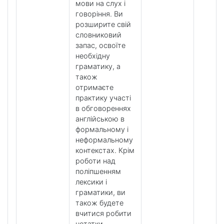
мови на слух і
говоріння. Ви
розширите свій
словниковий
запас, освоїте
необхідну
граматику, а
також
отримаєте
практику участі
в обговореннях
англійською в
формальному і
неформальному
контекстах. Крім
роботи над
поліпшенням
лексики і
граматики, ви
також будете
вчитися робити
нотатки,