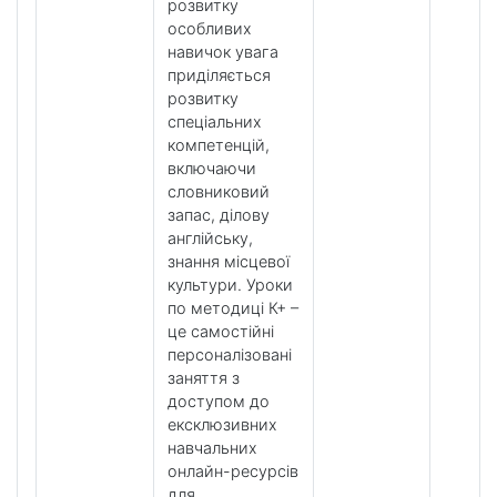
розвитку
особливих
навичок увага
приділяється
розвитку
спеціальних
компетенцій,
включаючи
словниковий
запас, ділову
англійську,
знання місцевої
культури. Уроки
по методиці К+ –
це самостійні
персоналізовані
заняття з
доступом до
ексклюзивних
навчальних
онлайн-ресурсів
для