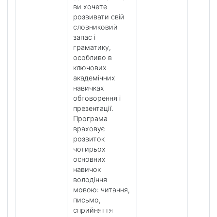
ви хочете
розвивати свій
словниковий
запас і
граматику,
особливо в
ключових
академічних
навичках
обговорення і
презентації.
Програма
враховує
розвиток
чотирьох
основних
навичок
володіння
мовою: читання,
письмо,
сприйняття