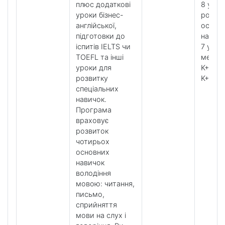
плюс додаткові
8 урокі
уроки бізнес-
розвит
англійської,
особл
підготовки до
навич
іспитів IELTS чи
7 урок
TOEFL та інші
метод
уроки для
K+ Tool
розвитку
K+ Clu
спеціальних
навичок.
Програма
враховує
розвиток
чотирьох
основних
навичок
володіння
мовою: читання,
письмо,
сприйняття
мови на слух і