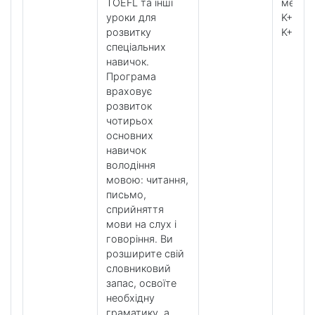
TOEFL та інші
метод
уроки для
K+ Tool
розвитку
K+ Clu
спеціальних
навичок.
Програма
враховує
розвиток
чотирьох
основних
навичок
володіння
мовою: читання,
письмо,
сприйняття
мови на слух і
говоріння. Ви
розширите свій
словниковий
запас, освоїте
необхідну
граматику, а