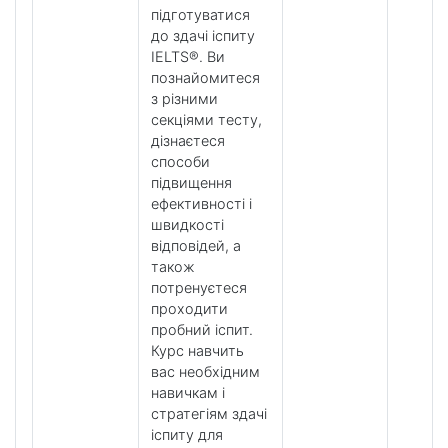
підготуватися
до здачі іспиту
IELTS®. Ви
познайомитеся
з різними
секціями тесту,
дізнаєтеся
способи
підвищення
ефективності і
швидкості
відповідей, а
також
потренуєтеся
проходити
пробний іспит.
Курс навчить
вас необхідним
навичкам і
стратегіям здачі
іспиту для