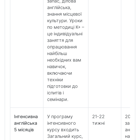
запас, ділова
англійська,
знання місцевої
культури. Уроки
по методиці К+ –
це індивідуальні
заняття для
опрацювання
найбільш
необхідних вам
навичок,
включаючи
техніки
підготовки до
іспитів і
семінари.
Інтенсивна
У програму
21-22
20 уро
англійська
інтенсивного
тижні
загаль
5 місяців
курсу входить
англій
Загальний курс,
на ти