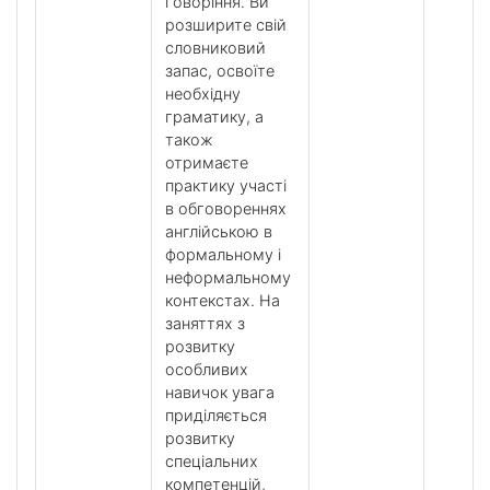
говоріння. Ви
розширите свій
словниковий
запас, освоїте
необхідну
граматику, а
також
отримаєте
практику участі
в обговореннях
англійською в
формальному і
неформальному
контекстах. На
заняттях з
розвитку
особливих
навичок увага
приділяється
розвитку
спеціальних
компетенцій,