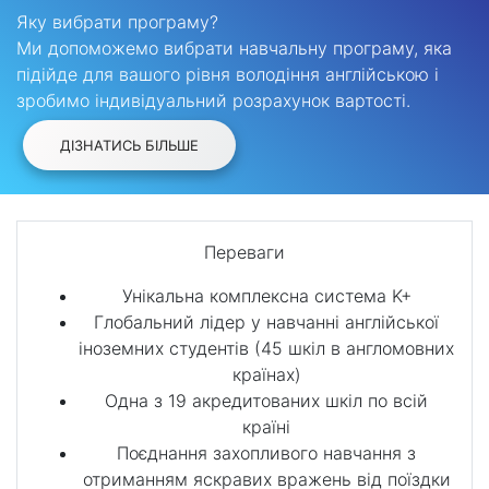
Яку вибрати програму?
Ми допоможемо вибрати навчальну програму, яка
підійде для вашого рівня володіння англійською і
зробимо індивідуальний розрахунок вартості.
ДІЗНАТИСЬ БІЛЬШЕ
Переваги
Унікальна комплексна система K+
Глобальний лідер у навчанні англійської
іноземних студентів (45 шкіл в англомовних
країнах)
Одна з 19 акредитованих шкіл по всій
країні
Поєднання захопливого навчання з
отриманням яскравих вражень від поїздки