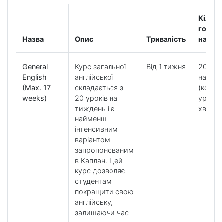
Кількі
годин
Назва
Опис
Тривалість
навча
General
Курс загальної
Від 1 тижня
20 уро
English
англійської
на ти
(Max. 17
складається з
(коже
weeks)
20 уроків на
урок п
тиждень і є
хвилин
найменш
інтенсивним
варіантом,
запропонованим
в Каплан. Цей
курс дозволяє
студентам
покращити свою
англійську,
залишаючи час