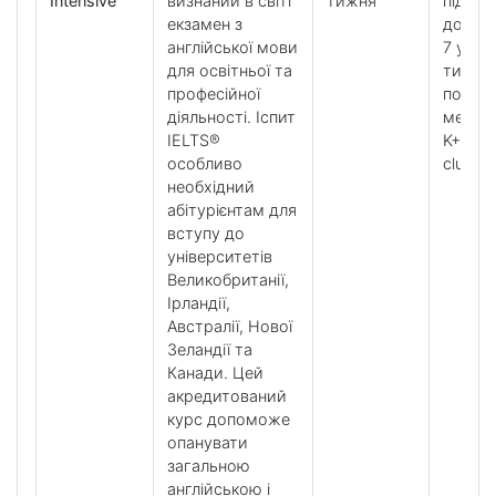
Intensive
визнаний в світі
тижня
підгот
екзамен з
до IEL
англійської мови
7 урок
для освітньої та
тижде
професійної
по
діяльності. Іспит
метод
IELTS®
K+ tool
особливо
clubs
необхідний
абітурієнтам для
вступу до
університетів
Великобританії,
Ірландії,
Австралії, Нової
Зеландії та
Канади. Цей
акредитований
курс допоможе
опанувати
загальною
англійською і