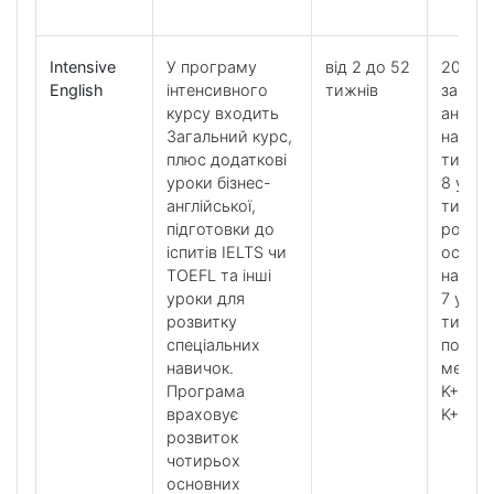
Intensive
У програму
від 2 до 52
20 уро
English
інтенсивного
тижнів
загаль
курсу входить
англій
Загальний курс,
на
плюс додаткові
тижде
уроки бізнес-
8 урок
англійської,
тижде
підготовки до
розвит
іспитів IELTS чи
особл
TOEFL та інші
навичо
уроки для
7 урок
розвитку
тижде
спеціальних
по
навичок.
метод
Програма
K+ Tool
враховує
K+ Clu
розвиток
чотирьох
основних