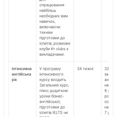
опрацювання
найбільш
необхідних вам
навичок,
включаючи
техніки
підготовки до
іспитів; розмовні
клуби K+ clubs з
викладачами.
Інтенсивна
У програму
34 тижні
32 уро
англійська
інтенсивного
загаль
рік
курсу входить
англій
Загальний курс,
на ти
плюс додаткові
8 урокі
уроки бізнес-
розвит
англійської,
особл
підготовки до
навич
іспитів IELTS чи
7 урок