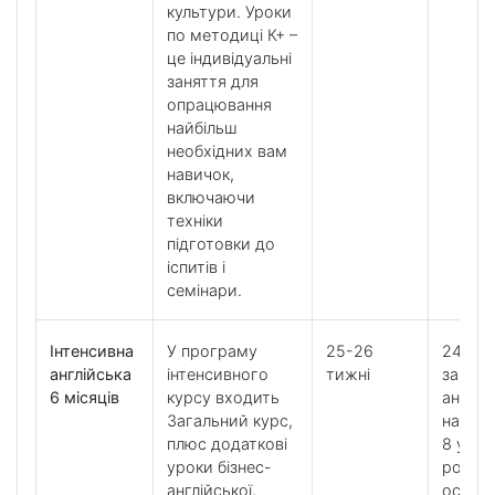
культури. Уроки
по методиці К+ –
це індивідуальні
заняття для
опрацювання
найбільш
необхідних вам
навичок,
включаючи
техніки
підготовки до
іспитів і
семінари.
Інтенсивна
У програму
25-26
24
англійська
інтенсивного
тижні
загаль
6 місяців
курсу входить
англій
Загальний курс,
на ти
плюс додаткові
8 урокі
уроки бізнес-
розвит
англійської,
особл