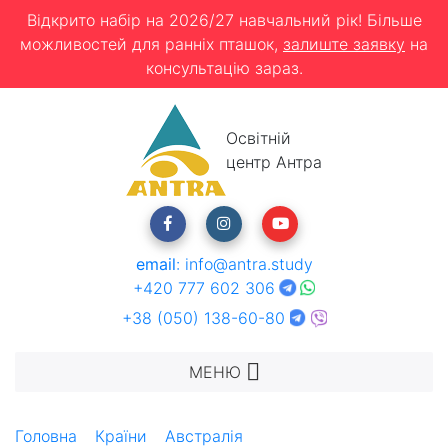
Відкрито набір на 2026/27 навчальний рік! Більше
можливостей для ранніх пташок,
залиште заявку
на
консультацію зараз.
Освітній
центр Антра
email
:
info@antra.study
+420 777 602 306
+38 (050) 138-60-80
МЕНЮ
Головна
Країни
Австралія
Kaplan - Аделаїда