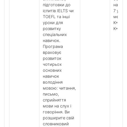
підготовки до
навич
іспитів IELTS чи
7 урок
TOEFL та інші
метод
уроки для
K+ Tool
розвитку
K+ Clu
спеціальних
навичок.
Програма
враховує
розвиток
чотирьох
основних
навичок
володіння
мовою: читання,
письмо,
сприйняття
мови на слух і
говоріння. Ви
розширите свій
словниковий