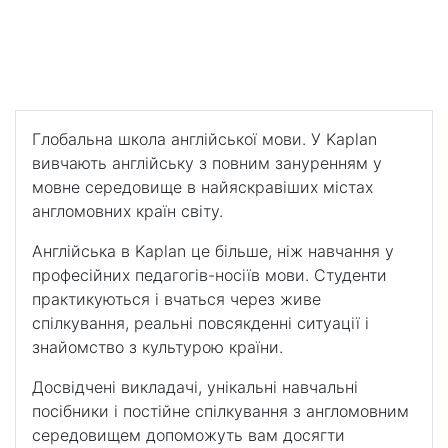
Kaplan – Аделаїда
Для навчання в спокійному сонячному містечку на
південному узбережжі Австралії.
Глобальна школа англійської мови. У Kaplan
вивчають англійську з повним зануренням у
мовне середовище в найяскравіших містах
англомовних країн світу.
Англійська в Kaplan це більше, ніж навчання у
професійних педагогів-носіїв мови. Студенти
практикуються і вчаться через живе
спілкування, реальні повсякденні ситуації і
знайомство з культурою країни.
Досвідчені викладачі, унікальні навчальні
посібники і постійне спілкування з англомовним
середовищем допоможуть вам досягти