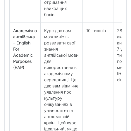
отримання
найкращих
балів.
Академічна
Курс дає вам
10 тижнів
28 уро
англійська
можливість
академ
– English
розвивати свої
англійс
For
знання
7 урок
Academic
англійської мови
тижде
Purposes
для
по
(EAP)
використання в
метод
академічному
K+ tool
середовищі. Це
clubs
дає вам відмінне
уявлення про
культуру і
очікуваннях в
університеті в
англомовній
країні. Цей курс
ідеальний, якщо