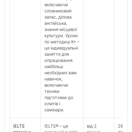
включаючи
словниковий
запас, ділова
англійська,
знання місцевої
культури. Уроки
по методиці К+ –
це індивідуальні
заняття для
опрацювання
найбільш
необхідних вам
навичок,
включаючи
техніки
підготовки до
іспитів і
семінари.
IELTS
IELTS® – це
від 2
28 уро