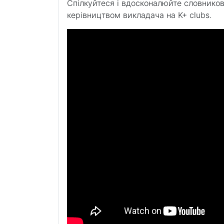
Спілкуйтеся і вдосконалюйте словников
керівництвом викладача на K+ clubs.