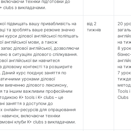
 включаючи техніки підготовки до
K+ clubs з викладачами.
ької підвищать вашу привабливість на
від 2
20 уро
аці та зроблять ваше резюме значно
тижнів
загаль
і курси ділової англійської поліпшать
англій
ої англійської мови, а також
на ти
апас ділової англійської, дозволяючи
8 урок
ено в ситуаціях ділового спілкування.
бізнес
вої англійської ви навчитеся
англій
в діловому контексті та розширите
на ти
і. Даний курс поєднує заняття по
7 урок
матичними уроками ділової
тижде
ми вивченню ділового лексикону,
метод
ня та іншим важливим професійним
Tools і
одикою K+ tools і K+ clubs – це
Clubs
ані заняття з доступом до
х онлайн-ресурсів для опрацювання
м навичок, включаючи техніки
озмовні клуби K+ clubs з викладачами.