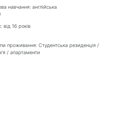
ва навчання:
англійська
к:
від 16 років
пи проживання:
Студентська резиденція /
м'я / апартаменти