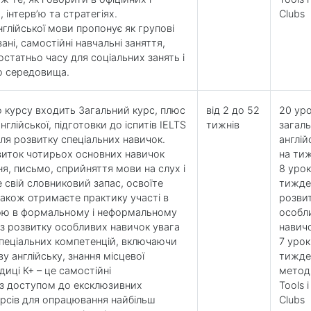
 інтерв’ю та стратегіях.
Clubs
нглійської мови пропонує як групові
ані, самостійні навчальні заняття,
татньо часу для соціальних занять і
о середовища.
о курсу входить Загальний курс, плюс
від 2 до 52
20 уро
нглійської, підготовки до іспитів IELTS
тижнів
загаль
для розвитку спеціальних навичок.
англій
иток чотирьох основних навичок
на ти
я, письмо, сприйняття мови на слух і
8 урок
 свій словниковий запас, освоїте
тижде
також отримаєте практику участі в
розви
кою в формальному і неформальному
особл
 з розвитку особливих навичок увага
навичо
спеціальних компетенцій, включаючи
7 урок
у англійську, знання місцевої
тижде
иці К+ – це самостійні
метод
 з доступом до ексклюзивних
Tools і
рсів для опрацювання найбільш
Clubs