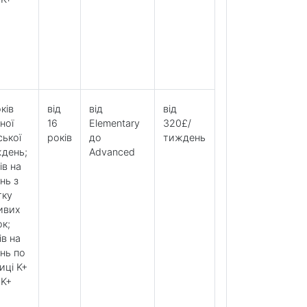
ків
від
від
від
ної
16
Elementary
320£/
ської
років
до
тиждень
ждень;
Advanced
ів на
нь з
тку
ивих
к;
ів на
нь по
иці K+
 K+