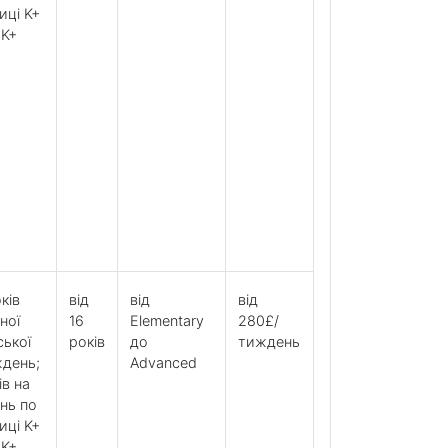
иці K+
 K+
ків
від
від
від
ної
16
Elementary
280£/
ської
років
до
тиждень
ждень;
Advanced
ів на
нь по
иці K+
 K+