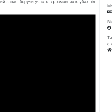
ий запас, беручи участь в розмовних клубах під
Мо
Ві
Ти
сі