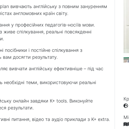
aplan вивчають англійську з повним зануренням
стах англомовних країн світу.
ання у професійних педагогів-носіїв мови.
з живе спілкування, реальні повсякденні
и.
ні посібники і постійне спілкування з
вам досягти результату.
ляє вивчати англійську ефективніше – під час
ь необхідні теми, використовуючи реальні
Кр
ську онлайн завдяки К+ tools. Виконуйте
еся результати.
Мі
вні питання, відео та аудіо приклади з K+ extra.