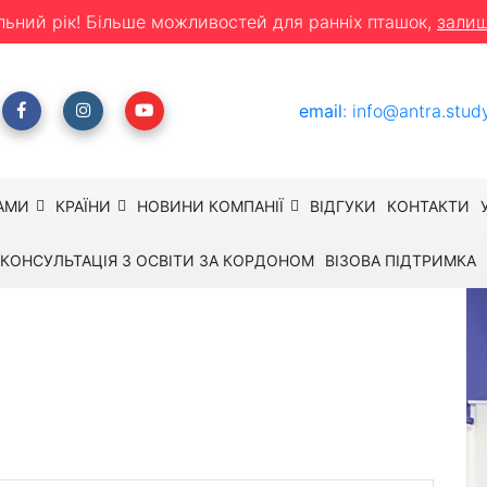
льний рік! Більше можливостей для ранніх пташок,
залиш
email
:
info@antra.stud
АМИ
КРАЇНИ
НОВИНИ КОМПАНІЇ
ВІДГУКИ
КОНТАКТИ
КОНСУЛЬТАЦІЯ З ОСВІТИ ЗА КОРДОНОМ
ВІЗОВА ПІДТРИМКА
aplan - Бат
оримської культури і вчитися в традиційному