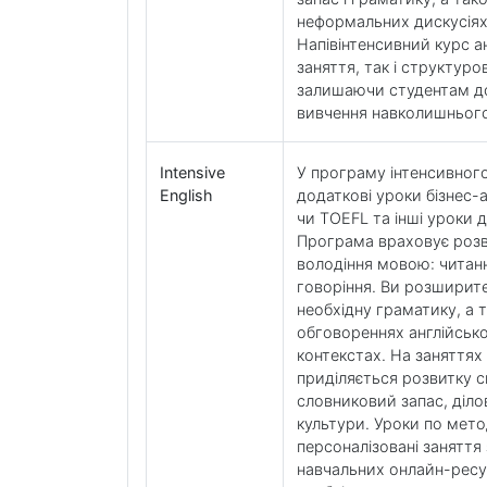
неформальних дискусіях,
Напівінтенсивний курс а
заняття, так і структуров
залишаючи студентам дос
вивчення навколишньог
Intensive
У програму інтенсивног
English
додаткові уроки бізнес-а
чи TOEFL та інші уроки 
Програма враховує розв
володіння мовою: читанн
говоріння. Ви розширите
необхідну граматику, а 
обговореннях англійсь
контекстах. На заняттях
приділяється розвитку 
словниковий запас, ділов
культури. Уроки по метод
персоналізовані заняття
навчальних онлайн-ресу