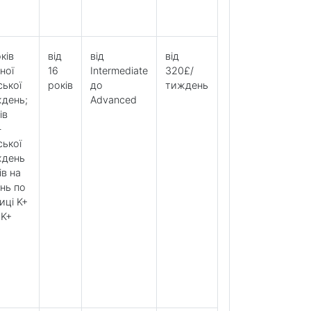
ків
від
від
від
ної
16
Intermediate
320£/
ської
років
до
тиждень
ждень;
Advanced
ів
-
ської
ждень
ів на
нь по
иці K+
 K+