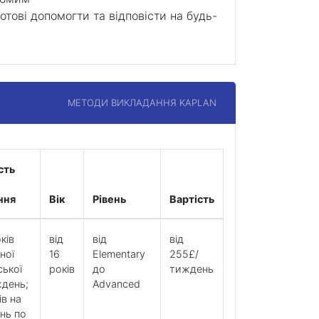
отові допомогти та відповісти на будь-
МЕТОДИ ВИКЛАДАННЯ KAPLAN
сть
ння
Вік
Рівень
Вартість
ків
від
від
від
ної
16
Elementary
255£/
ської
років
до
тиждень
ждень;
Advanced
ів на
нь по