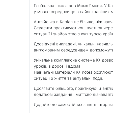
Глобальна школа англійської мови. У K
у мовне середовище в найяскравіших мі
Англійська в Kaplan це більше, ніж навч
Студенти практикуються і вчаться чере
ситуації і знайомство з культурою країн
Досвідчені викладачі, унікальні навчаль
англомовним середовищем допоможуть 
Унікальна комплексна система K+ дозво
уроків, в дорозі і вдома:
Навчальні матеріали K+ notes охоплюют
ситуації з життя та актуальні події.
Досягайте більшого, практикуючи англій
додаткові завдання і миттєво дізнавайт
Додайте до самостійних занять інтеракти