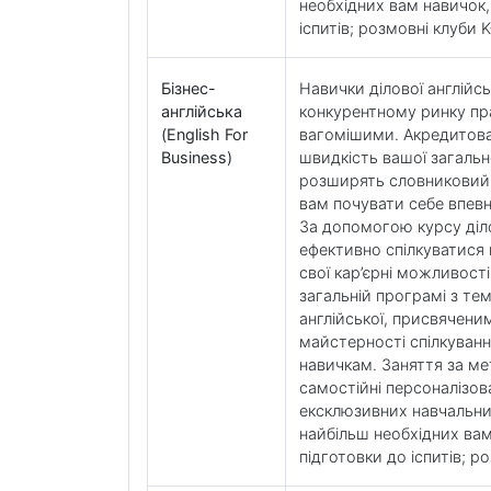
необхідних вам навичок,
іспитів; розмовні клуби 
Бізнес-
Навички ділової англійс
англійська
конкурентному ринку пр
(English For
вагомішими. Акредитован
Business)
швидкість вашої загальн
розширять словниковий з
вам почувати себе впевн
За допомогою курсу діло
ефективно спілкуватися 
свої кар’єрні можливост
загальній програмі з те
англійської, присвячени
майстерності спілкуван
навичкам. Заняття за мет
самостійні персоналізов
ексклюзивних навчальни
найбільш необхідних ва
підготовки до іспитів; р