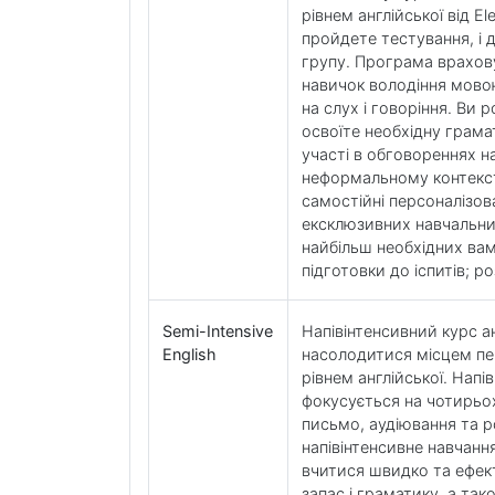
рівнем англійської від E
пройдете тестування, і д
групу. Програма врахов
навичок володіння мово
на слух і говоріння. Ви
освоїте необхідну грама
участі в обговореннях н
неформальному контекст
самостійні персоналізов
ексклюзивних навчальни
найбільш необхідних ва
підготовки до іспитів; р
Semi-Intensive
Напівінтенсивний курс а
English
насолодитися місцем пер
рівнем англійської. Напі
фокусується на чотирьо
письмо, аудіювання та 
напівінтенсивне навчанн
вчитися швидко та ефек
запас і граматику, а так