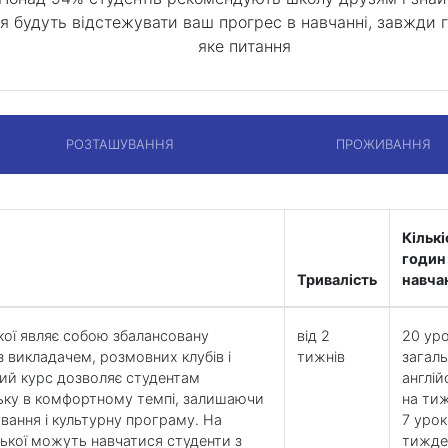
я будуть відстежувати ваш прогрес в навчанні, завжди г
яке питання
РОЗТАШУВАННЯ
ПРОЖИВАННЯ
Кількі
годин
Тривалість
навча
кої являє собою збалансовану
від 2
20 уро
з викладачем, розмовних клубів і
тижнів
загаль
ний курс дозволяє студентам
англій
ьку в комфортному темпі, залишаючи
на ти
ування і культурну програму. На
7 урок
ської можуть навчатися студенти з
тижде