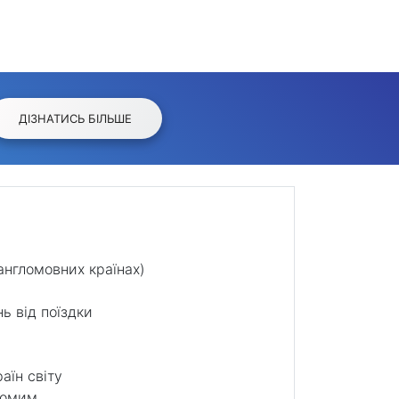
ДІЗНАТИСЬ БІЛЬШЕ
 англомовних країнах)
ь від поїздки
аїн світу
йомим