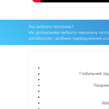
Яку вибрати програму?
Ми допоможемо вибрати навчальну програ
англійською і зробимо індивідуальний роз
Глобальний ліде
Поєднан
Щор