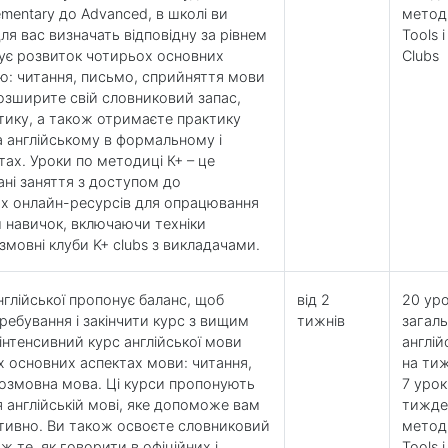
lementary до Advanced, в школі ви
метод
ля вас визначать відповідну за рівнем
Tools і
ує розвиток чотирьох основних
Clubs
ю: читання, письмо, сприйняття мови
 розширите свій словниковий запас,
тику, а також отримаєте практику
а англійському в формальному і
ах. Уроки по методиці К+ – це
ані заняття з доступом до
х онлайн-ресурсів для опрацювання
м навичок, включаючи техніки
озмовні клуби K+ clubs з викладачами.
нглійської пропонує баланс, щоб
від 2
20 уро
ебування і закінчити курс з вищим
тижнів
загаль
вінтенсивний курс англійської мови
англій
х основних аспектах мови: читання,
на ти
розмовна мова. Ці курси пропонують
7 урок
я англійській мові, яке допоможе вам
тижде
тивно. Ви також освоєте словниковий
метод
ож те, як говорити в офіційних і
Tools і