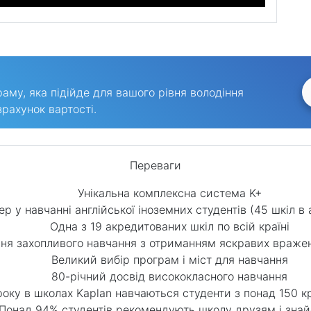
му, яка підійде для вашого рівня володіння
рахунок вартості.
Переваги
Унікальна комплексна система K+
р у навчанні англійської іноземних студентів (45 шкіл в
Одна з 19 акредитованих шкіл по всій країні
ня захопливого навчання з отриманням яскравих вражен
Великий вибір програм і міст для навчання
80-річний досвід висококласного навчання
оку в школах Kaplan навчаються студенти з понад 150 кр
Понад 94% студентів рекомендують школу друзям і зна