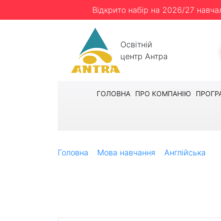
Відкрито набір на 2026/27 навча
Освітній
центр Антра
ГОЛОВНА
ПРО КОМПАНІЮ
ПРОГР
Головна
Мова навчання
Англійська
K
Kaplan – Бат
Для тих, хто хоче доторкнутися до давнь
англійському містечку.