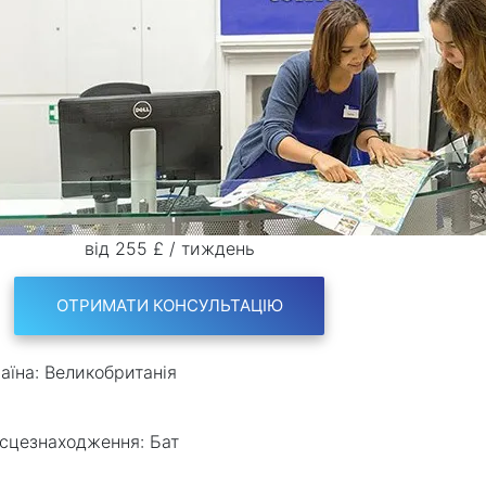
від 255 £ / тиждень
ОТРИМАТИ КОНСУЛЬТАЦІЮ
аїна:
Великобританія
сцезнаходження:
Бат