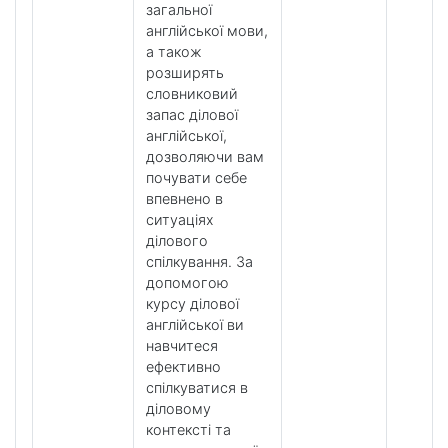
загальної
англійської мови,
а також
розширять
словниковий
запас ділової
англійської,
дозволяючи вам
почувати себе
впевнено в
ситуаціях
ділового
спілкування. За
допомогою
курсу ділової
англійської ви
навчитеся
ефективно
спілкуватися в
діловому
контексті та