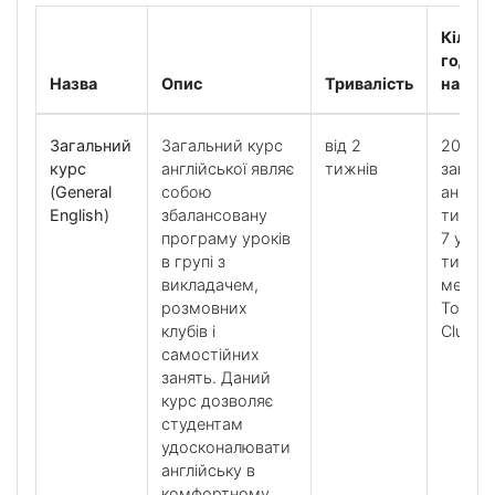
Кількі
годин
Назва
Опис
Тривалість
навча
Загальний
Загальний курс
від 2
20 уро
курс
англійської являє
тижнів
загаль
(General
собою
англійс
English)
збалансовану
тижде
програму уроків
7 урокі
в групі з
тижде
викладачем,
методи
розмовних
Tools і
клубів і
Clubs
самостійних
занять. Даний
курс дозволяє
студентам
удосконалювати
англійську в
комфортному