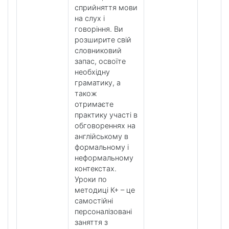
сприйняття мови
на слух і
говоріння. Ви
розширите свій
словниковий
запас, освоїте
необхідну
граматику, а
також
отримаєте
практику участі в
обговореннях на
англійському в
формальному і
неформальному
контекстах.
Уроки по
методиці К+ – це
самостійні
персоналізовані
заняття з