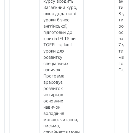
курсу входить
англійс
Загальний курс,
тижде
плюс додаткові
8 урокі
уроки бізнес-
тижден
англійської,
розвит
підготовки до
особл
іспитів IELTS чи
навичо
TOEFL та інші
7 урокі
уроки для
тижде
розвитку
методи
спеціальних
Tools і
навичок.
Clubs
Програма
враховує
розвиток
чотирьох
основних
навичок
володіння
мовою: читання,
письмо,
сприйняття мови