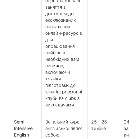
персоналізовані
заняття з
доступом до
ексклюзивних
навчальних
онлайн-ресурсів
для
опрацювання
найбільш
необхідних вам
навичок,
включаючи
техніки
підготовки до
іспитів; розмовні
клуби K+ clubs з
викладачами.
Semi-
Загальний курс
25 – 26
24 уро
Intensive
англійської являє
тижнів
загаль
English
собою
англійс