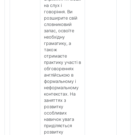
на слух і
говоріння. Ви
розширите свій
словниковий
запас, освоїте
необхідну
граматику, а
також
отримаєте
практику участі в
обговореннях
англійською в
формальному і
неформальному
контекстах. На
заняттях з
розвитку
особливих
навичок увага
приділяється
розвитку