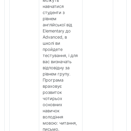
можуть
навчатися
студенти з
рівнем
англійської від
Elementary до
Advanced, в
школі ви
пройдете
тестування, і для
вас визначать
відповідну за
рівнем групу.
Програма
враховує
розвиток
чотирьох
основних
навичок
володіння
мовою: читання,
письмо,