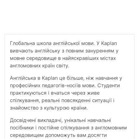
Чикаго
Kaplan – Чикаго
Для меломанів, гурманів і любителів спорту
Глобальна школа англійської мови. У Kaplan
вивчають англійську з повним зануренням у
мовне середовище в найяскравіших містах
англомовних країн світу.
Англійська в Kaplan це більше, ніж навчання у
професійних педагогів-носіїв мови. Студенти
практикуються і вчаться через живе
спілкування, реальні повсякденні ситуації і
знайомство з культурою країни.
Досвідчені викладачі, унікальні навчальні
посібники і постійне спілкування з англомовним
середовищем допоможуть вам досягти