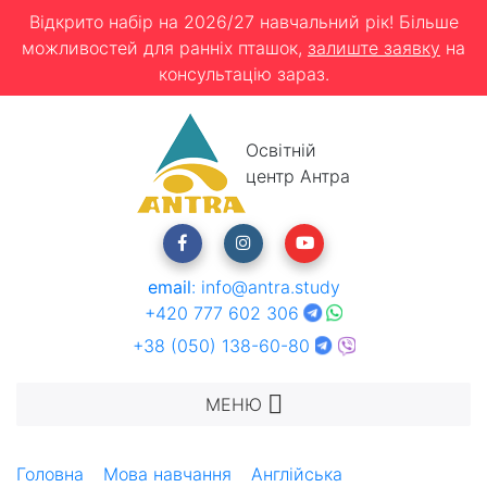
Відкрито набір на 2026/27 навчальний рік! Більше
можливостей для ранніх пташок,
залиште заявку
на
консультацію зараз.
Освітній
центр Антра
email
:
info@antra.study
+420 777 602 306
+38 (050) 138-60-80
МЕНЮ
Головна
Мова навчання
Англійська
Kaplan -