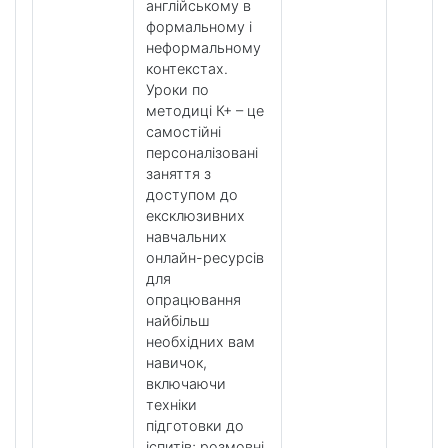
англійському в
формальному і
неформальному
контекстах.
Уроки по
методиці К+ – це
самостійні
персоналізовані
заняття з
доступом до
ексклюзивних
навчальних
онлайн-ресурсів
для
опрацювання
найбільш
необхідних вам
навичок,
включаючи
техніки
підготовки до
іспитів; розмовні