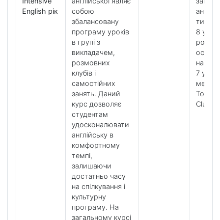
Intensive
англійської являє
загаль
English рік
собою
англійс
збалансовану
тижде
програму уроків
8 урокі
в групі з
розвит
викладачем,
особл
розмовних
навичо
клубів і
7 урокі
самостійних
методи
занять. Даний
Tools і
курс дозволяє
Clubs
студентам
удосконалювати
англійську в
комфортному
темпі,
залишаючи
достатньо часу
на спілкування і
культурну
програму. На
загальному курсі