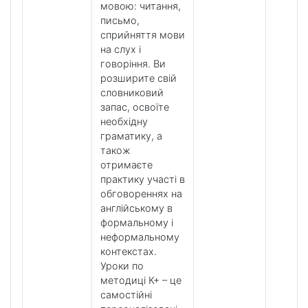
мовою: читання,
письмо,
сприйняття мови
на слух і
говоріння. Ви
розширите свій
словниковий
запас, освоїте
необхідну
граматику, а
також
отримаєте
практику участі в
обговореннях на
англійському в
формальному і
неформальному
контекстах.
Уроки по
методиці К+ – це
самостійні