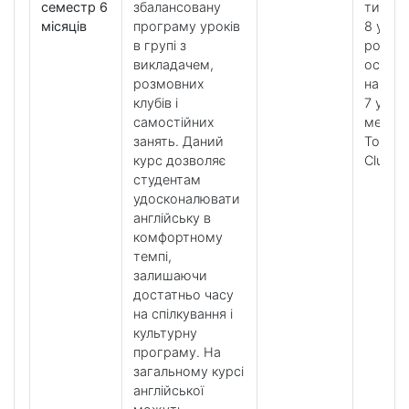
семестр 6
збалансовану
тижде
місяців
програму уроків
8 урокі
в групі з
розвит
викладачем,
особл
розмовних
навичо
клубів і
7 урокі
самостійних
методи
занять. Даний
Tools і
курс дозволяє
Clubs
студентам
удосконалювати
англійську в
комфортному
темпі,
залишаючи
достатньо часу
на спілкування і
культурну
програму. На
загальному курсі
англійської