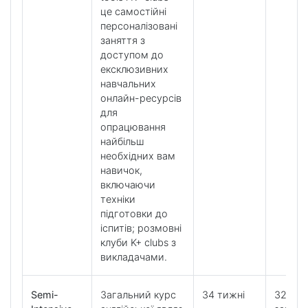
це самостійні
персоналізовані
заняття з
доступом до
ексклюзивних
навчальних
онлайн-ресурсів
для
опрацювання
найбільш
необхідних вам
навичок,
включаючи
техніки
підготовки до
іспитів; розмовні
клуби K+ clubs з
викладачами.
Semi-
Загальний курс
34 тижні
32 уро