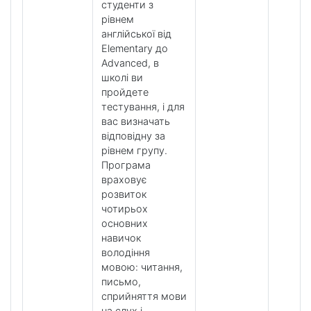
студенти з
рівнем
англійської від
Elementary до
Advanced, в
школі ви
пройдете
тестування, і для
вас визначать
відповідну за
рівнем групу.
Програма
враховує
розвиток
чотирьох
основних
навичок
володіння
мовою: читання,
письмо,
сприйняття мови
на слух і