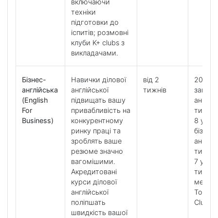
включаючи
техніки
підготовки до
іспитів; розмовні
клуби K+ clubs з
викладачами.
Бізнес-
Навички ділової
від 2
20 уро
англійська
англійської
тижнів
загаль
(English
підвищать вашу
англійс
For
привабливість на
тижде
Business)
конкурентному
8 урок
ринку праці та
бізнес-
зроблять ваше
англійс
резюме значно
тижде
вагомішими.
7 урокі
Акредитовані
тижде
курси ділової
методи
англійської
Tools і
поліпшать
Clubs
швидкість вашої