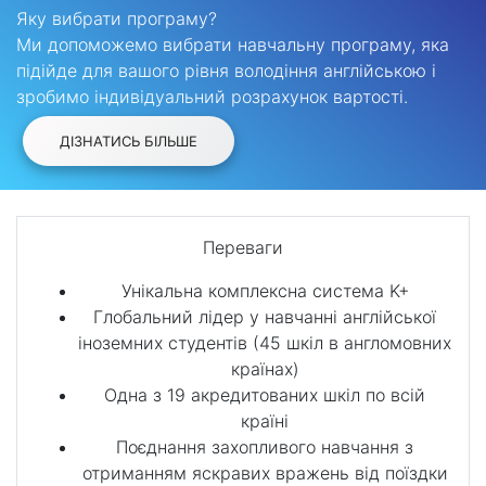
Яку вибрати програму?
Ми допоможемо вибрати навчальну програму, яка
підійде для вашого рівня володіння англійською і
зробимо індивідуальний розрахунок вартості.
ДІЗНАТИСЬ БІЛЬШЕ
Переваги
Унікальна комплексна система K+
Глобальний лідер у навчанні англійської
іноземних студентів (45 шкіл в англомовних
країнах)
Одна з 19 акредитованих шкіл по всій
країні
Поєднання захопливого навчання з
отриманням яскравих вражень від поїздки