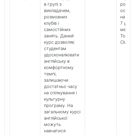
в групі з
розвит
викладачем,
особл
розмовних
навичо
клубів і
7 урокі
самостійних
методи
занять. Даний
Tools і
курс дозволяє
Clubs
студентам
удосконалювати
англійську в
комфортному
темпі,
залишаючи
достатньо часу
на спілкування і
культурну
програму. На
загальному курсі
англійської
можуть
навчатися