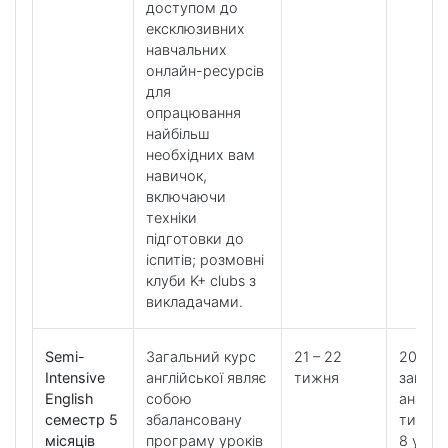
доступом до
ексклюзивних
навчальних
онлайн-ресурсів
для
опрацювання
найбільш
необхідних вам
навичок,
включаючи
техніки
підготовки до
іспитів; розмовні
клуби K+ clubs з
викладачами.
Semi-
Загальний курс
21 – 22
20 уро
Intensive
англійської являє
тижня
загаль
English
собою
англійс
семестр 5
збалансовану
тижде
місяців
програму уроків
8 урокі