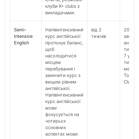
клуби K+ clubs з
викладачами.
Semi-
Напівінтенсивний
від 2
20 уро
Intensive
курс англійської
тижнів
загаль
English
пропонує баланс,
англійс
щоб
тижде
насолодитися
7 урокі
місцем
тижде
перебування і
методи
закінчити курс з
Tools і
вищим рівнем
Clubs
англійської.
Напівінтенсивний
курс англійської
мови
фокусується на
чотирьох
основних
аспектах мови: