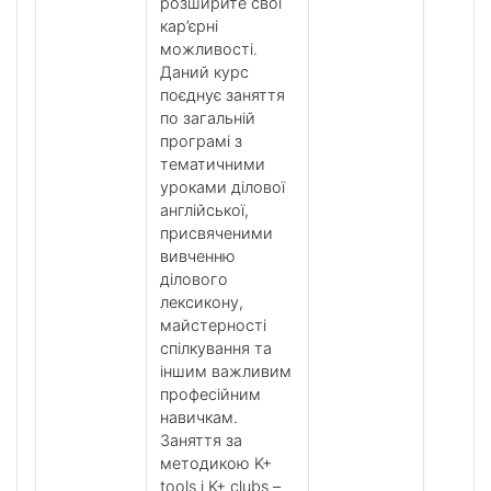
розширите свої
кар’єрні
можливості.
Даний курс
поєднує заняття
по загальній
програмі з
тематичними
уроками ділової
англійської,
присвяченими
вивченню
ділового
лексикону,
майстерності
спілкування та
іншим важливим
професійним
навичкам.
Заняття за
методикою K+
tools і K+ clubs –