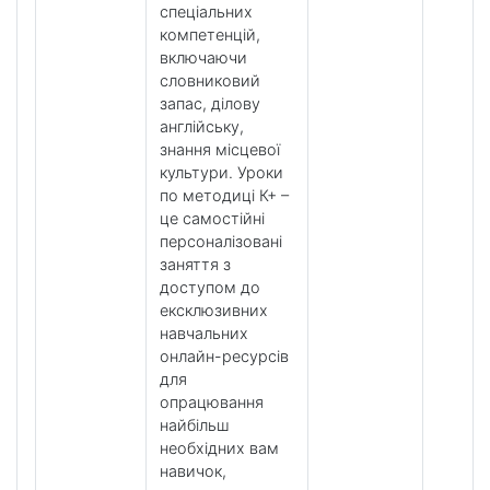
спеціальних
компетенцій,
включаючи
словниковий
запас, ділову
англійську,
знання місцевої
культури. Уроки
по методиці К+ –
це самостійні
персоналізовані
заняття з
доступом до
ексклюзивних
навчальних
онлайн-ресурсів
для
опрацювання
найбільш
необхідних вам
навичок,