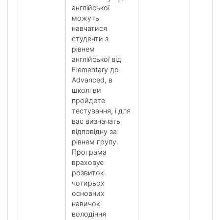
англійської
можуть
навчатися
студенти з
рівнем
англійської від
Elementary до
Advanced, в
школі ви
пройдете
тестування, і для
вас визначать
відповідну за
рівнем групу.
Програма
враховує
розвиток
чотирьох
основних
навичок
володіння