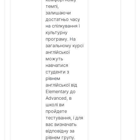
темпі,
залишаючи
достатньо часу
на спілкування і
культурну
програму. На
загальному курсі
англійської
можуть
навчатися
студенти з
рівнем
англійської від
Elementary до
Advanced, в
школі ви
пройдете
тестування, і для
вас визначать
відповідну за
рівнем групу.