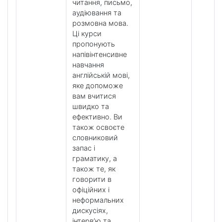
читання, письмо,
аудіювання та
розмовна мова.
Ці курси
пропонують
напівінтенсивне
навчання
англійській мові,
яке допоможе
вам вчитися
швидко та
ефективно. Ви
також освоєте
словниковий
запас і
граматику, а
також те, як
говорити в
офіційних і
неформальних
дискусіях,
інтерв’ю та