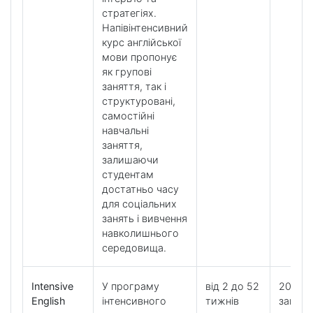
стратегіях.
Напівінтенсивний
курс англійської
мови пропонує
як групові
заняття, так і
структуровані,
самостійні
навчальні
заняття,
залишаючи
студентам
достатньо часу
для соціальних
занять і вивчення
навколишнього
середовища.
Intensive
У програму
від 2 до 52
20 уро
English
інтенсивного
тижнів
загаль