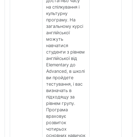
достатньо часу
на спілкування і
культурну
програму. На
загальному курсі
англійської
можуть
навчатися
студенти з рівнем
англійської від
Elementary до
Advanced, в школі
ви пройдете
тестування, і вас
визначать в
підходящу за
рівнем групу.
Програма
враховує
розвиток
чотирьох
основних навичок