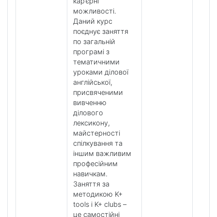
кар’єрні
можливості.
Даний курс
поєднує заняття
по загальній
програмі з
тематичними
уроками ділової
англійської,
присвяченими
вивченню
ділового
лексикону,
майстерності
спілкування та
іншим важливим
професійним
навичкам.
Заняття за
методикою K+
tools і K+ clubs –
це самостійні