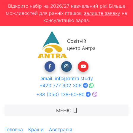
Відкрито набір на 2026/27 навчальний рік! Більше
можливостей для ранніх пташок,
залиште заявку
на
консультацію зараз.
Освітній
центр Антра
email
:
info@antra.study
+420 777 602 306
+38 (050) 138-60-80
МЕНЮ
Головна
Країни
Австралія
Kaplan - Сідней