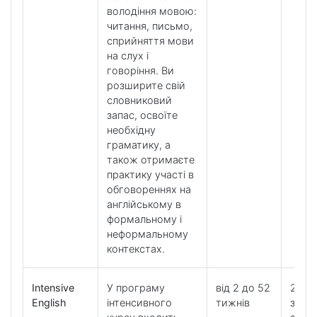
володіння мовою:
читання, письмо,
сприйняття мови
на слух і
говоріння. Ви
розширите свій
словниковий
запас, освоїте
необхідну
граматику, а
також отримаєте
практику участі в
обговореннях на
англійському в
формальному і
неформальному
контекстах.
Intensive
У програму
від 2 до 52
20 ур
English
інтенсивного
тижнів
загал