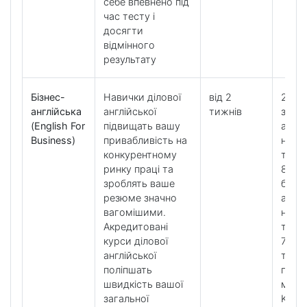
себе впевнено під
час тесту і
досягти
відмінного
результату
Бізнес-
Навички ділової
від 2
20 ур
англійська
англійської
тижнів
загал
(English For
підвищать вашу
англі
Business)
привабливість на
на
конкурентному
тижд
ринку праці та
8 уро
зроблять ваше
бізне
резюме значно
англі
вагомішими.
на
Акредитовані
тижд
курси ділової
7 уро
англійської
тижд
поліпшать
по
швидкість вашої
мето
загальної
K+ Too