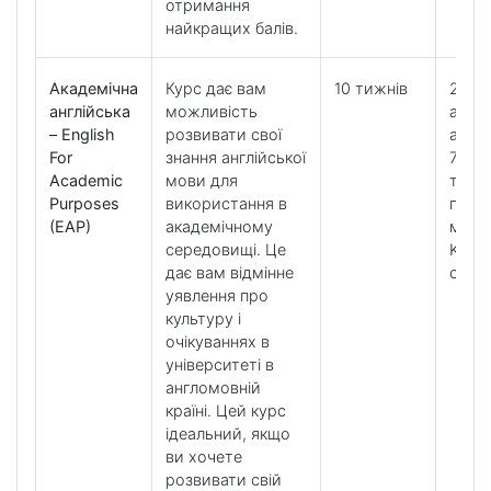
отримання
найкращих балів.
Академічна
Курс дає вам
10 тижнів
28 ур
англійська
можливість
акаде
– English
розвивати свої
англі
For
знання англійської
7 уро
Academic
мови для
тижд
Purposes
використання в
по
(EAP)
академічному
мето
середовищі. Це
K+ too
дає вам відмінне
clubs
уявлення про
культуру і
очікуваннях в
університеті в
англомовній
країні. Цей курс
ідеальний, якщо
ви хочете
розвивати свій