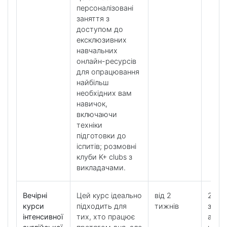
персоналізовані
заняття з
доступом до
ексклюзивних
навчальних
онлайн-ресурсів
для опрацювання
найбільш
необхідних вам
навичок,
включаючи
техніки
підготовки до
іспитів; розмовні
клуби K+ clubs з
викладачами.
Вечірні
Цей курс ідеально
від 2
20 ур
курси
підходить для
тижнів
загал
інтенсивної
тих, хто працює
англі