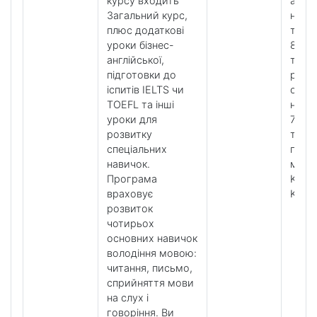
курсу входить
англі
Загальний курс,
на
плюс додаткові
тижд
уроки бізнес-
8 уро
англійської,
тижд
підготовки до
розв
іспитів IELTS чи
особ
TOEFL та інші
нави
уроки для
7 уро
розвитку
тижд
спеціальних
по
навичок.
мето
Програма
K+ Too
враховує
K+ Cl
розвиток
чотирьох
основних навичок
володіння мовою:
читання, письмо,
сприйняття мови
на слух і
говоріння. Ви