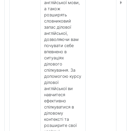
англійської мови,
K+ Cl
а також
розширять
словниковий
запас ділової
англійської,
дозволяючи вам
почувати себе
впевнено в
ситуаціях
ділового
спілкування. За
допомогою курсу
ділової
англійської ви
навчитеся
ефективно
спілкуватися в
діловому
контексті та
розширите свої