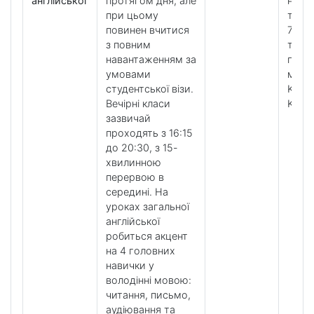
англійської
протягом дня, але
на
при цьому
тижд
повинен вчитися
7 уро
з повним
тижд
навантаженням за
по
умовами
мето
студентської візи.
K+ Too
Вечірні класи
K+ Cl
зазвичай
проходять з 16:15
до 20:30, з 15-
хвилинною
перервою в
середині. На
уроках загальної
англійської
робиться акцент
на 4 головних
навички у
володінні мовою:
читання, письмо,
аудіювання та