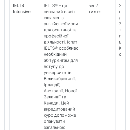
IELTS
IELTS® – це
від 2
28 ур
Intensive
визнаний в світі
тижня
підго
екзамен з
до IE
англійської мови
7 уро
для освітньої та
тижд
професійної
по
діяльності. Іспит
мето
IELTS® особливо
K+ too
необхідний
clubs
абітурієнтам для
вступу до
університетів
Великобританії,
Ірландії,
Австралії, Нової
Зеландії та
Канади. Цей
акредитований
курс допоможе
опанувати
загальною