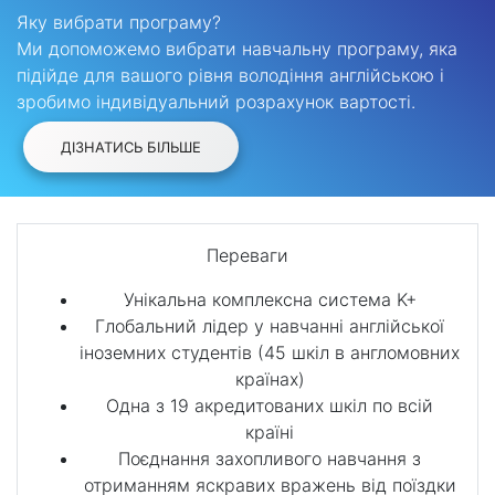
Яку вибрати програму?
Ми допоможемо вибрати навчальну програму, яка
підійде для вашого рівня володіння англійською і
зробимо індивідуальний розрахунок вартості.
ДІЗНАТИСЬ БІЛЬШЕ
Переваги
Унікальна комплексна система K+
Глобальний лідер у навчанні англійської
іноземних студентів (45 шкіл в англомовних
країнах)
Одна з 19 акредитованих шкіл по всій
країні
Поєднання захопливого навчання з
отриманням яскравих вражень від поїздки