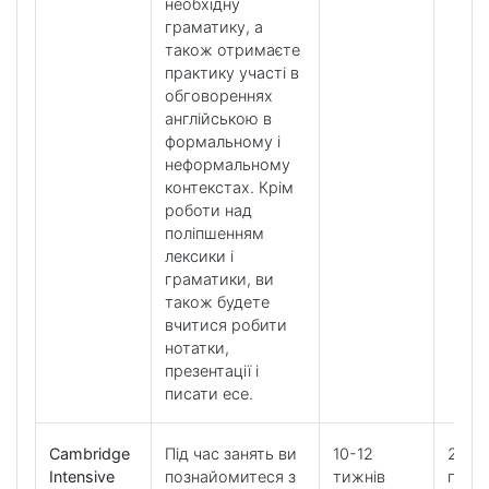
необхідну
граматику, а
також отримаєте
практику участі в
обговореннях
англійською в
формальному і
неформальному
контекстах. Крім
роботи над
поліпшенням
лексики і
граматики, ви
також будете
вчитися робити
нотатки,
презентації і
писати есе.
Cambridge
Під час занять ви
10-12
20 ур
Intensive
познайомитеся з
тижнів
підго