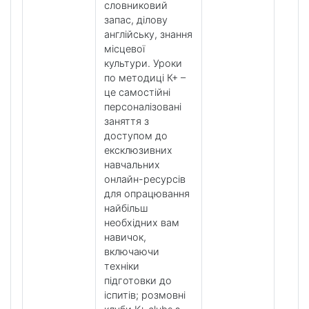
словниковий
запас, ділову
англійську, знання
місцевої
культури. Уроки
по методиці К+ –
це самостійні
персоналізовані
заняття з
доступом до
ексклюзивних
навчальних
онлайн-ресурсів
для опрацювання
найбільш
необхідних вам
навичок,
включаючи
техніки
підготовки до
іспитів; розмовні