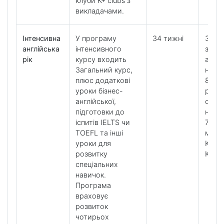
клуби K+ clubs з
викладачами.
Інтенсивна
У програму
34 тижні
32 у
англійська
інтенсивного
загал
рік
курсу входить
англі
Загальний курс,
на т
плюс додаткові
8 уро
уроки бізнес-
розв
англійської,
особ
підготовки до
нави
іспитів IELTS чи
7 уро
TOEFL та інші
мето
уроки для
K+ Too
розвитку
K+ Cl
спеціальних
навичок.
Програма
враховує
розвиток
чотирьох