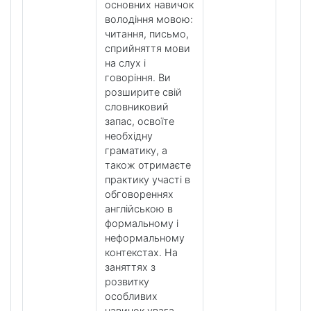
основних навичок
володіння мовою:
читання, письмо,
сприйняття мови
на слух і
говоріння. Ви
розширите свій
словниковий
запас, освоїте
необхідну
граматику, а
також отримаєте
практику участі в
обговореннях
англійською в
формальному і
неформальному
контекстах. На
заняттях з
розвитку
особливих
навичок увага