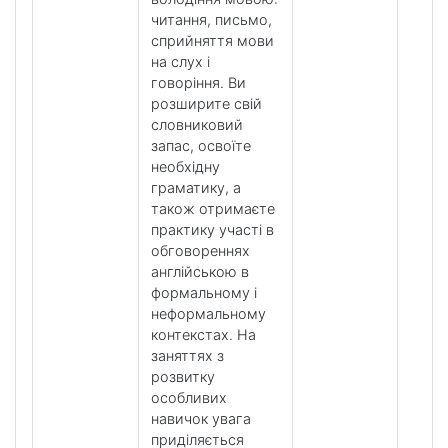
читання, письмо,
сприйняття мови
на слух і
говоріння. Ви
розширите свій
словниковий
запас, освоїте
необхідну
граматику, а
також отримаєте
практику участі в
обговореннях
англійською в
формальному і
неформальному
контекстах. На
заняттях з
розвитку
особливих
навичок увага
приділяється