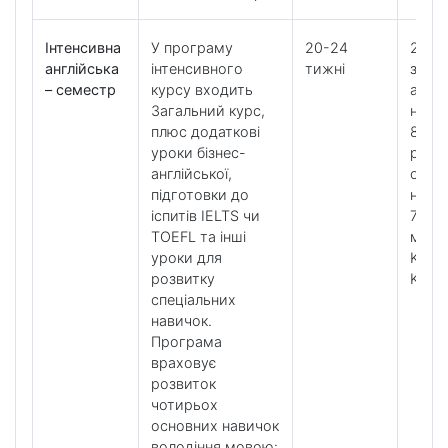
Інтенсивна
У програму
20-24
20
англійська
інтенсивного
тижні
загал
– семестр
курсу входить
англі
Загальний курс,
на т
плюс додаткові
8 уро
уроки бізнес-
розв
англійської,
особ
підготовки до
нави
іспитів IELTS чи
7 уро
TOEFL та інші
мето
уроки для
K+ Too
розвитку
K+ Cl
спеціальних
навичок.
Програма
враховує
розвиток
чотирьох
основних навичок
володіння мовою: