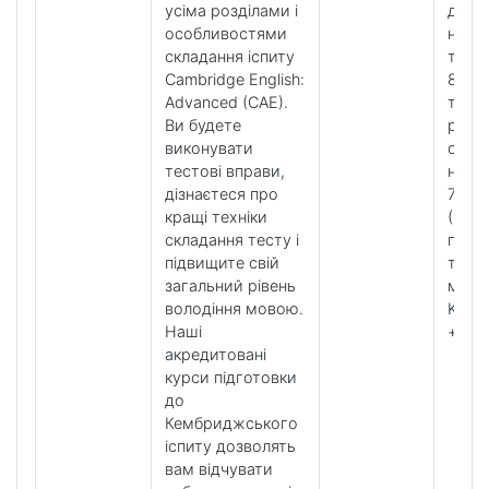
усіма розділами і
до іс
особливостями
на
складання іспиту
тижд
Cambridge English:
8 уро
Advanced (CAE).
тижд
Ви будете
розв
виконувати
особ
тестові вправи,
нави
дізнаєтеся про
7 уро
кращі техніки
(5.25
складання тесту і
годин
підвищите свій
тижд
загальний рівень
мето
володіння мовою.
K + to
Наші
+ clu
акредитовані
курси підготовки
до
Кембриджського
іспиту дозволять
вам відчувати