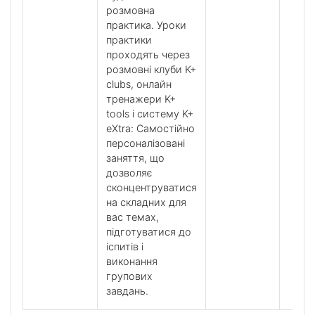
розмовна
практика. Уроки
практики
проходять через
розмовні клуби K+
clubs, онлайн
тренажери K+
tools і систему K+
eXtra: Самостійно
персоналізовані
заняття, що
дозволяє
сконцентруватися
на складних для
вас темах,
підготуватися до
іспитів і
виконання
групових
завдань.