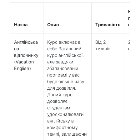
Кільк
годи
Назва
Опис
Тривалість
навч
Англійська
Курс включає в
Від 2
20 ур
на
себе Загальний
тижнів
на т
відпочинку
курс англійської,
(Vacation
але завдяки
English)
збалансованій
програмі у вас
буде більше часу
для дозвілля.
Даний курс
дозволяє
студентам
удосконалювати
англійську в
комфортному
темпі, залишаючи