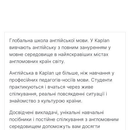
Kaplan – Сідней
Для відпочинку на пляжах, знайомства з різними
культурами і відвідування визначних пам'яток.
Глобальна школа англійської мови. У Kaplan
вивчають англійську з повним зануренням у
мовне середовище в найяскравіших містах
англомовних країн світу.
Англійська в Kaplan це більше, ніж навчання у
професійних педагогів-носіїв мови. Студенти
практикуються і вчаться через живе
спілкування, реальні повсякденні ситуації і
знайомство з культурою країни.
Досвідчені викладачі, унікальні навчальні
посібники і постійне спілкування з англомовним
середовищем допоможуть вам досягти