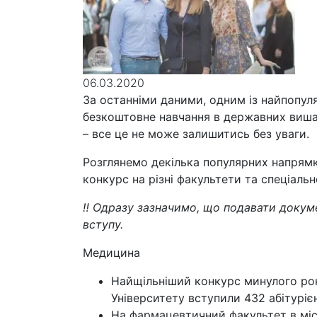
06.03.2020
За останніми даними, одним із найпопуля
безкоштовне навчання в державних вишах
– все це не може залишитись без уваги.
Розглянемо декілька популярних напрямкі
конкурс на різні факультети та спеціал
‼ Одразу зазначимо, що подавати докуме
вступу.
Медицина
Найщільніший конкурс минулого року
Університету вступили 432 абітуріє
На фармацевтичний факультет в міст