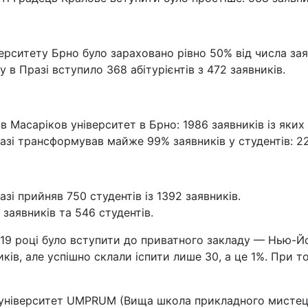
ерситету Брно було зараховано рівно 50% від числа заяв
 в Празі вступило 368 абітурієнтів з 472 заявників.
 Масаріков університет в Брно: 1986 заявників із яких
азі трансформував майже 99% заявників у студентів: 22
зі прийняв 750 студентів із 1392 заявників.
 заявників та 546 студентів.
2019 році було вступити до приватного закладу — Нью-Й
ів, але успішно склали іспити лише 30, а це 1%. При то
університет UMPRUM (Вища школа прикладного мистецтв