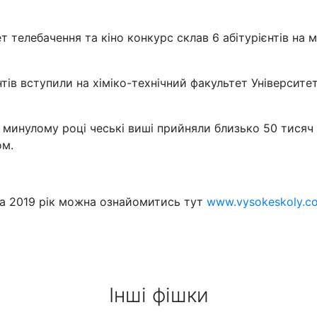
 телебачення та кіно конкурс склав 6 абітурієнтів на м
єнтів вступили на хіміко-технічний факультет Універси
у минулому році чеські виші прийняли близько 50 тисяч
ом.
за 2019 рік можна ознайомитись тут
www.vysokeskoly.c
Інші фішки