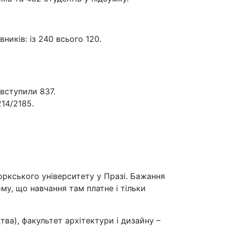
ників: із 240 всього 120.
 вступили 837.
14/2185.
оркського університету у Празі. Бажання
му, що навчання там платне і тільки
а), факультет архітектури і дизайну –