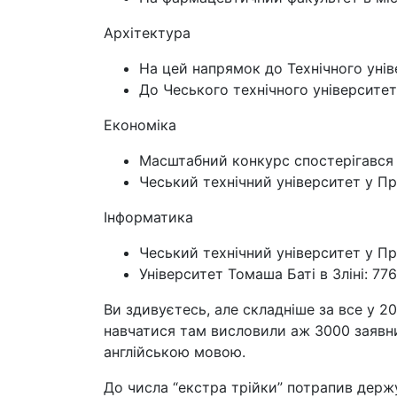
Архітектура
На цей напрямок до Технічного унів
До Чеського технічного університету
Економіка
Масштабний конкурс спостерігався в
Чеський технічний університет у Пр
Інформатика
Чеський технічний університет у Пра
Університет Томаша Баті в Зліні: 776
Ви здивуєтесь, але складніше за все у 
навчатися там висловили аж 3000 заявник
англійською мовою.
До числа “екстра трійки” потрапив держ