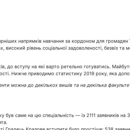
рніших напрямків навчання за кордоном для громадян Ук
, високий рівень соціальної задоволеності, безвіз та
в, до вступу на які варто ретельно готуватись. Майбут
ьності. Нижче приводимо статистику 2019 року, яка доп
нти можна до декількох вишів та на декілька факульт
 був саме на цю спеціальність — із 2111 заявників на
нта.
і Градець Кралове вступити було простіше: 538 заявник