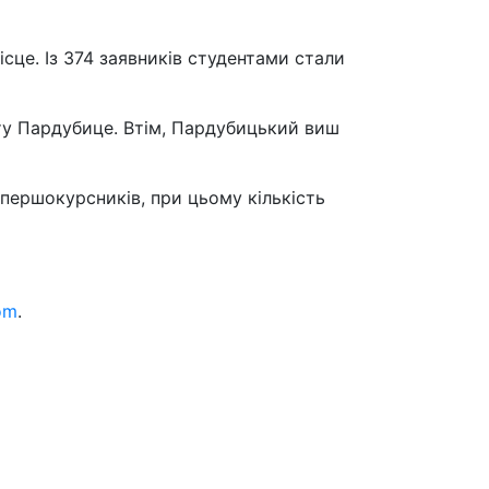
ісце. Із 374 заявників студентами стали
тету Пардубице. Втім, Пардубицький виш
 першокурсників, при цьому кількість
om
.