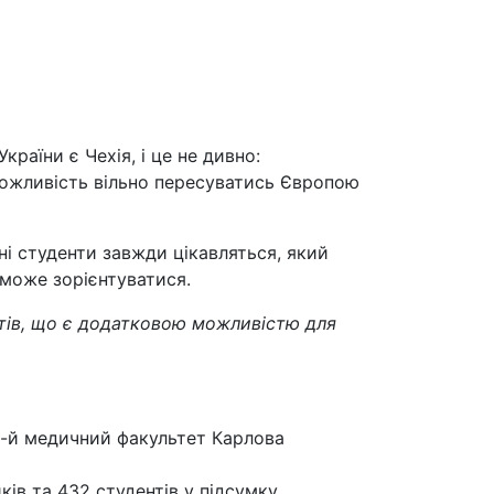
раїни є Чехія, і це не дивно:
 можливість вільно пересуватись Європою
ні студенти завжди цікавляться, який
оможе зорієнтуватися.
етів, що є додатковою можливістю для
 3-й медичний факультет Карлова
ів та 432 студентів у підсумку.