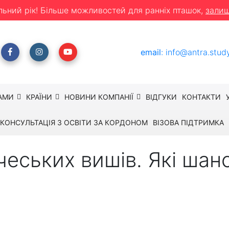
льний рік! Більше можливостей для ранніх пташок,
залиш
email
:
info@antra.stud
АМИ
КРАЇНИ
НОВИНИ КОМПАНІЇ
ВІДГУКИ
КОНТАКТИ
КОНСУЛЬТАЦІЯ З ОСВІТИ ЗА КОРДОНОМ
ВІЗОВА ПІДТРИМКА
чеських вишів. Які шан