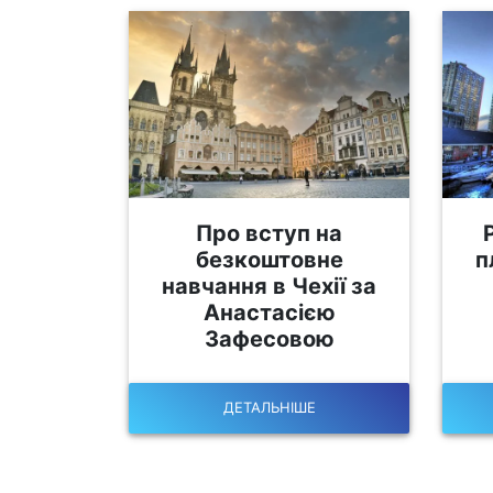
Про вступ на
безкоштовне
п
навчання в Чехії за
Анастасією
Зафесовою
ДЕТАЛЬНІШЕ