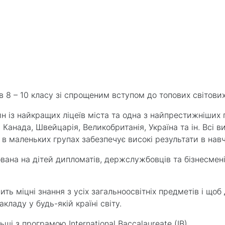
в 8 – 10 класу зі спрощеним вступом до топових світови
н із найкращих ліцеїв міста та одна з найпрестижніших 
Канада, Швейцарія, Великобританія, Україна та ін. Всі ви
 в маленьких групах забезпечує високі результати в нав
ана на дітей дипломатів, держслужбовців та бізнесменів
сить міцні знання з усіх загальноосвітніх предметів і що
ладу у будь-якій країні світу.
ьщі з програмою International Baccalaureate (IB)