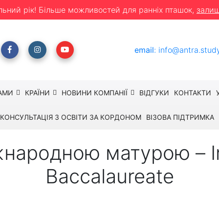
льний рік! Більше можливостей для ранніх пташок,
залиш
email
:
info@antra.stud
АМИ
КРАЇНИ
НОВИНИ КОМПАНІЇ
ВІДГУКИ
КОНТАКТИ
КОНСУЛЬТАЦІЯ З ОСВІТИ ЗА КОРДОНОМ
ВІЗОВА ПІДТРИМКА
жнародною матурою – In
Baccalaureate