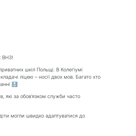
х ВНЗ!
приватних шкіл Польщі. В Колегіумі
кладачі ліцею – носії двох мов. Багато хто
чанні 🔝
, які за обов’язком служби часто
б діти могли швидко адаптуватися до