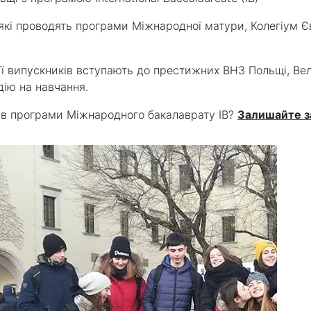
 які проводять програми Міжнародної матури, Колегіум 
її випускників вступають до престижних ВНЗ Польщі, Ве
ію на навчання.
чнів програми Міжнародного бакалаврату ІВ?
Залишайте з