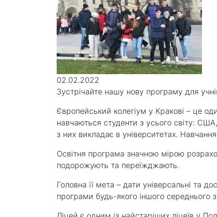
02.02.2022
Зустрічайте нашу нову програму для учні
Європейський колегіум у Кракові – це оди
навчаються студенти з усього світу: США, 
з них викладає в університетах. Навчання
Освітня програма значною мірою розрахов
подорожують та переїжджають.
Головна її мета – дати універсальні та до
програми будь-якого іншого середнього зак
Ліцей є одним із найстаріших ліцеїв у Пол