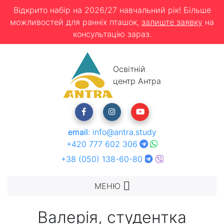
Відкрито набір на 2026/27 навчальний рік! Більше
можливостей для ранніх пташок,
залиште заявку
на
консультацію зараз.
Освітній
центр Антра
email
:
info@antra.study
+420 777 602 306
+38 (050) 138-60-80
МЕНЮ
Валерія, студентка