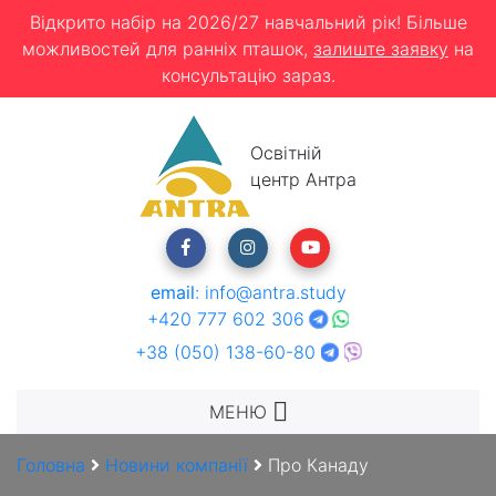
Відкрито набір на 2026/27 навчальний рік! Більше
можливостей для ранніх пташок,
залиште заявку
на
консультацію зараз.
Освітній
центр Антра
email
:
info@antra.study
+420 777 602 306
+38 (050) 138-60-80
МЕНЮ
Головна
Новини компанії
Про Канаду