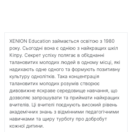
пансіон
Школа-пансіон
50+ позакласних занять та гуртків
XENION Education займається освітою з 1980
року. Сьогодні вона є однією з найкращих шкіл
Кіпру. Секрет успіху полягає в об’єднанні
талановитих молодих людей в одному місці, які
надихають одне одного та формують позитивну
культуру однолітків. Така концентрація
талановитих молодих розумів створює
дивовижне яскраве середовище навчання, що
дозволяє запрошувати та приймати найкращих
вчителів. Ці вчителі поєднують високий рівень
академічних знань з відмінними педагогічними
навичками та щиру турботу про добробут
кожної дитини.