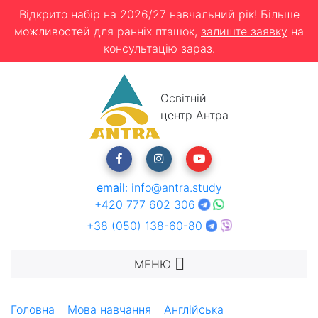
Відкрито набір на 2026/27 навчальний рік! Більше
можливостей для ранніх пташок,
залиште заявку
на
консультацію зараз.
Освітній
центр Антра
email
:
info@antra.study
+420 777 602 306
+38 (050) 138-60-80
МЕНЮ
Головна
Мова навчання
Англійська
Школа-