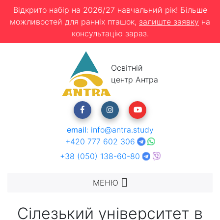
Відкрито набір на 2026/27 навчальний рік! Більше
можливостей для ранніх пташок,
залиште заявку
на
консультацію зараз.
Освітній
центр Антра
email
:
info@antra.study
+420 777 602 306
+38 (050) 138-60-80
МЕНЮ
Сілезький університет в