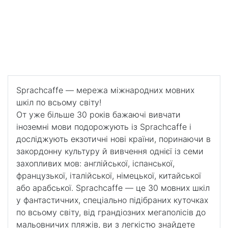
- Лос-Анджелес
Sprachcaffe – Лос-
Анджелес
Вивчайте англійську в місті, де здійснюються мрії.
Sprachcaffe — мережа міжнародних мовних
шкіл по всьому світу!
От уже більше 30 років бажаючі вивчати
іноземні мови подорожують із Sprachcaffe і
досліджують екзотичні нові країни, поринаючи в
закордонну культуру й вивчення однієї із семи
захопливих мов: англійської, іспанської,
французької, італійської, німецької, китайської
або арабської. Sprachcaffe — це 30 мовних шкіл
у фантастичних, спеціально підібраних куточках
по всьому світу, від грандіозних мегаполісів до
мальовничих пляжів, ви з легкістю знайдете