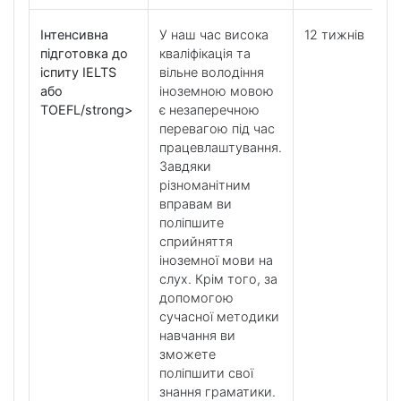
Інтенсивна
У наш час висока
12 тижнів
підготовка до
кваліфікація та
іспиту IELTS
вільне володіння
або
іноземною мовою
TOEFL/strong>
є незаперечною
перевагою під час
працевлаштування.
Завдяки
різноманітним
вправам ви
поліпшите
сприйняття
іноземної мови на
слух. Крім того, за
допомогою
сучасної методики
навчання ви
зможете
поліпшити свої
знання граматики.