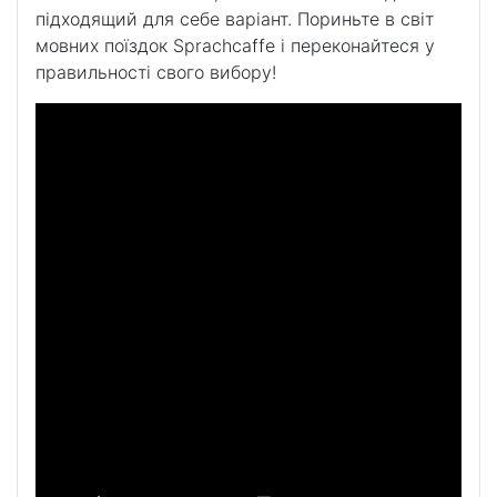
підходящий для себе варіант. Пориньте в світ
мовних поїздок Sprachcaffe і переконайтеся у
правильності свого вибору!