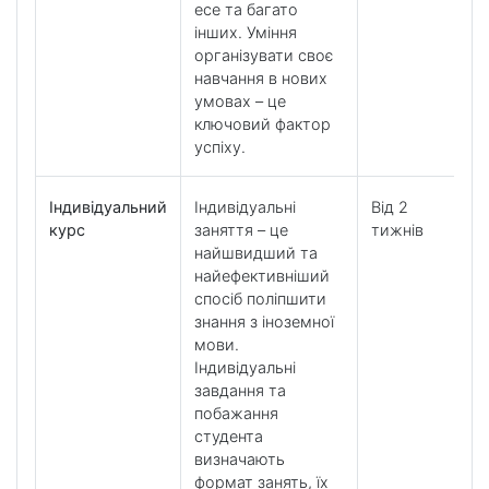
есе та багато
інших. Уміння
організувати своє
навчання в нових
умовах – це
ключовий фактор
успіху.
Індивідуальний
Індивідуальні
Від 2
курс
заняття – це
тижнів
найшвидший та
найефективніший
спосіб поліпшити
знання з іноземної
мови.
Індивідуальні
завдання та
побажання
студента
визначають
формат занять, їх