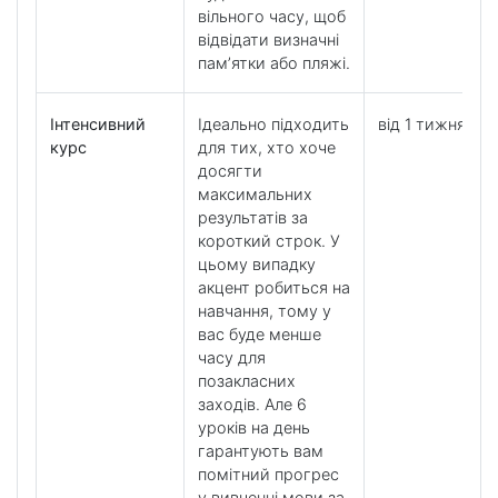
вільного часу, щоб
відвідати визначні
пам’ятки або пляжі.
Інтенсивний
Ідеально підходить
від 1 тижня
курс
для тих, хто хоче
досягти
максимальних
результатів за
короткий строк. У
цьому випадку
акцент робиться на
навчання, тому у
вас буде менше
часу для
позакласних
заходів. Але 6
уроків на день
гарантують вам
помітний прогрес
у вивченні мови за