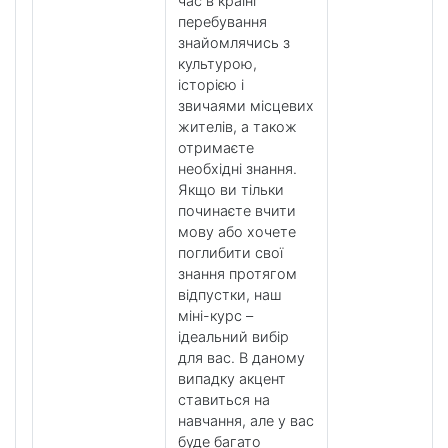
час в країні
перебування
знайомлячись з
культурою,
історією і
звичаями місцевих
жителів, а також
отримаєте
необхідні знання.
Якщо ви тільки
починаєте вчити
мову або хочете
поглибити свої
знання протягом
відпустки, наш
міні-курс –
ідеальний вибір
для вас. В даному
випадку акцент
ставиться на
навчання, але у вас
буде багато