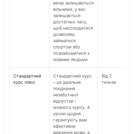
вечір залишаються
вільними, у вас
залишається
достатньо часу,
щоб насолодитися
дозвіллям,
займатися
спортом або
познайомитися з
новими людьми
Стандартний
Стандартний курс
Від 2
курс плюс
– це ідеальне
тижнів
поєднання
незабутньої
відпустки і
мовного курсу. 4
уроки щодня
гарантують вам
ефективне
вивчення мови, а