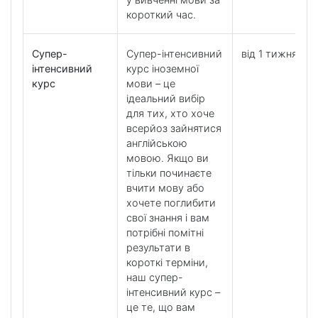
короткий час.
Супер-
Супер-інтенсивний
від 1 тижня
інтенсивний
курс іноземної
курс
мови – це
ідеальний вибір
для тих, хто хоче
всерйоз зайнятися
англійською
мовою. Якщо ви
тільки починаєте
вчити мову або
хочете поглибити
свої знання і вам
потрібні помітні
результати в
короткі терміни,
наш супер-
інтенсивний курс –
це те, що вам