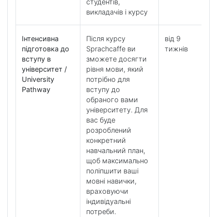
студентів,
викладачів і курсу
Інтенсивна
Після курсу
від 9
підготовка до
Sprachcaffe ви
тижнів
вступу в
зможете досягти
університет /
рівня мови, який
University
потрібно для
Pathway
вступу до
обраного вами
університету. Для
вас буде
розроблений
конкретний
навчальний план,
щоб максимально
поліпшити ваші
мовні навички,
враховуючи
індивідуальні
потреби.