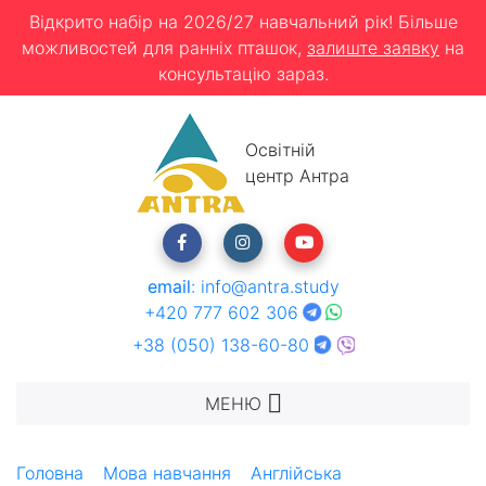
Відкрито набір на 2026/27 навчальний рік! Більше
можливостей для ранніх пташок,
залиште заявку
на
консультацію зараз.
Освітній
центр Антра
email
:
info@antra.study
+420 777 602 306
+38 (050) 138-60-80
МЕНЮ
Головна
Мова навчання
Англійська
Sprachcaffe