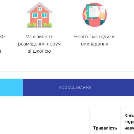
 30
Можливість
Новітні методики
7
розміщення поруч
викладання
в
зі школою
РОЗТАШУВАННЯ
Кіль
год
Тривалість
нав