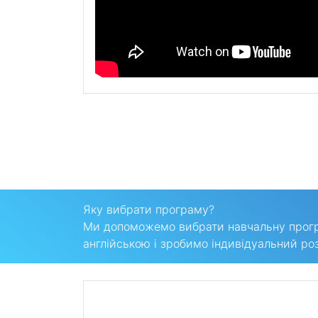
Яку вибрати програму?
Ми допоможемо вибрати навчальну програ
англійською і зробимо індивідуальний роз