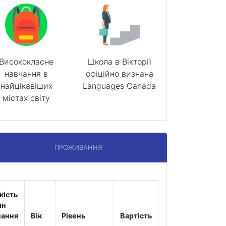
Висококласне
Школа в Вікторії
навчання в
офіційно визнана
найцікавіших
Languages Canada
містах світу
ПРОЖИВАННЯ
кість
ин
чання
Вік
Рівень
Вартість