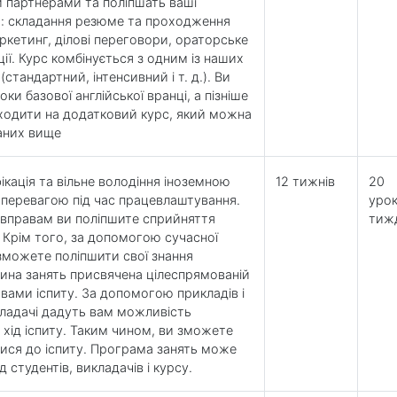
и партнерами та поліпшать ваші
и: складання резюме та проходження
аркетинг, ділові переговори, ораторське
ії. Курс комбінується з одним із наших
(стандартний, інтенсивний і т. д.). Ви
ки базової англійської вранці, а пізніше
 ходити на додатковий курс, який можна
саних вище
ікація та вільне володіння іноземною
12 тижнів
20
перевагою під час працевлаштування.
урок
 вправам ви поліпшите сприйняття
тиж
. Крім того, за допомогою сучасної
зможете поліпшити свої знання
ина занять присвячена цілеспрямованій
 вами іспиту. За допомогою прикладів і
кладачі дадуть вам можливість
 хід іспиту. Таким чином, ви зможете
ися до іспиту. Програма занять може
 студентів, викладачів і курсу.