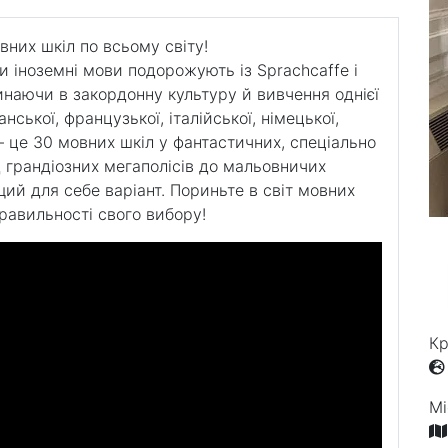
них шкіл по всьому світу!
и іноземні мови подорожують із Sprachcaffe і
инаючи в закордонну культуру й вивчення однієї
анської, французької, італійської, німецької,
— це 30 мовних шкіл у фантастичних, спеціально
ід грандіозних мегаполісів до мальовничих
щий для себе варіант. Пориньте в світ мовних
правильності свого вибору!
Кр
Мі