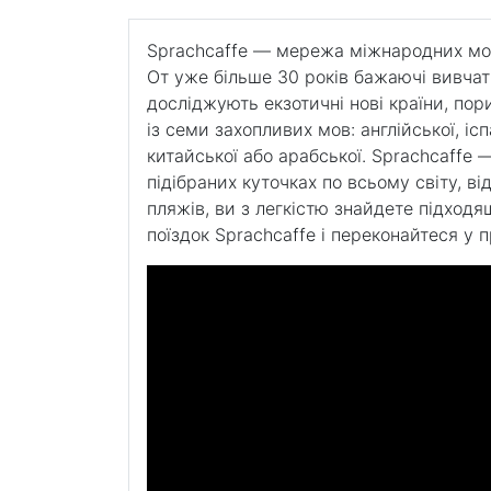
галерей і музеїв міста.
Sprachcaffe — мережа міжнародних мов
От уже більше 30 років бажаючі вивчат
досліджують екзотичні нові країни, пор
із семи захопливих мов: англійської, ісп
китайської або арабської. Sprachcaffe 
підібраних куточках по всьому світу, в
пляжів, ви з легкістю знайдете підходя
поїздок Sprachcaffe і переконайтеся у 