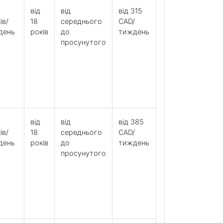
від
від
від 315
ів/
18
середнього
CAD/
день
років
до
тиждень
просунутого
від
від
від 385
ів/
18
середнього
CAD/
день
років
до
тиждень
просунутого