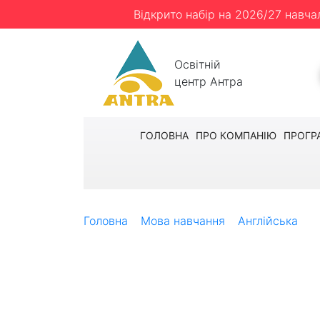
Відкрито набір на 2026/27 навча
Освітній
центр Антра
ГОЛОВНА
ПРО КОМПАНІЮ
ПРОГР
Головна
Мова навчання
Англійська
S
Sprachcaffe – Вік
Мовний курс в самому давньому місті Кан
краєвиди для яскравої подорожі. Любител