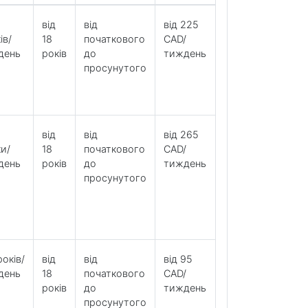
від
від
від 225
ів/
18
початкового
CAD/
день
років
до
тиждень
просунутого
від
від
від 265
и/
18
початкового
CAD/
день
років
до
тиждень
просунутого
років/
від
від
від 95
день
18
початкового
CAD/
років
до
тиждень
просунутого