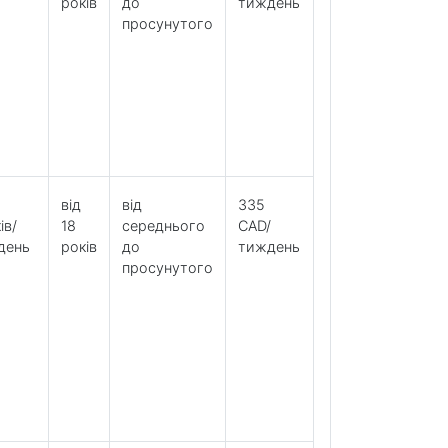
років
до
тиждень
просунутого
від
від
335
ів/
18
середнього
CAD/
день
років
до
тиждень
просунутого