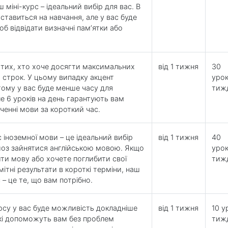
 міні-курс – ідеальний вибір для вас. В
ставиться на навчання, але у вас буде
об відвідати визначні пам’ятки або
 тих, хто хоче досягти максимальних
від 1 тижня
30
й строк. У цьому випадку акцент
урок
тому у вас буде менше часу для
тиж
ле 6 уроків на день гарантують вам
ченні мови за короткий час.
 іноземної мови – це ідеальний вибір
від 1 тижня
40
рйоз зайнятися англійською мовою. Якщо
урок
ити мову або хочете поглибити свої
тиж
омітні результати в короткі терміни, наш
– це те, що вам потрібно.
рсу у вас буде можливість докладніше
від 1 тижня
10 у
які допоможуть вам без проблем
тиж