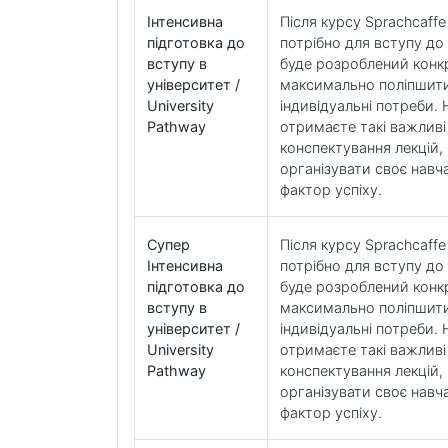
Інтенсивна
Після курсу Sprachcaff
підготовка до
потрібно для вступу до
вступу в
буде розроблений конк
університет /
максимально поліпшити
University
індивідуальні потреби
Pathway
отримаєте такі важливі
конспектування лекцій, 
організувати своє навч
фактор успіху.
Супер
Після курсу Sprachcaff
Інтенсивна
потрібно для вступу до
підготовка до
буде розроблений конк
вступу в
максимально поліпшити
університет /
індивідуальні потреби
University
отримаєте такі важливі
Pathway
конспектування лекцій, 
організувати своє навч
фактор успіху.