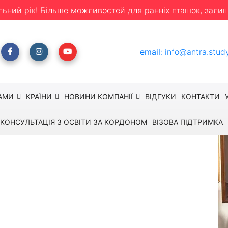
льний рік! Більше можливостей для ранніх пташок,
залиш
email
:
info@antra.stud
АМИ
КРАЇНИ
НОВИНИ КОМПАНІЇ
ВІДГУКИ
КОНТАКТИ
КОНСУЛЬТАЦІЯ З ОСВІТИ ЗА КОРДОНОМ
ВІЗОВА ПІДТРИМКА
prachcaffe - Вікторія
торія
ади - це щось особливе. Гори, море і захоплюючі
ів культури і мистецтва порадує різноманітність