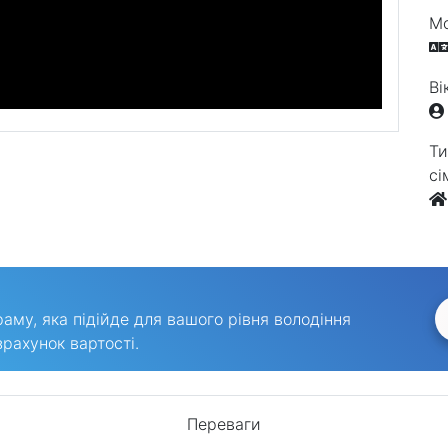
Мо
Ві
Ти
сі
му, яка підійде для вашого рівня володіння
рахунок вартості.
Переваги