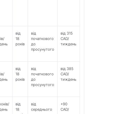
від
від
від 315
ів/
18
початкового
CAD/
день
років
до
тиждень
просунутого
від
від
від 385
ів/
18
початкового
CAD/
день
років
до
тиждень
просунутого
років/
від
від
+90
день
18
середнього
CAD/