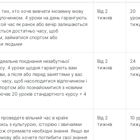
 тих, хто хоче вивчати іноземну мову
Від 2
20
дпочинком. 4 уроки на день гарантують
тижнів
урок
той час як ранок або вечір залишаються
тиж
ється достатньо часу, щоб
м, займатися спортом або
ми людьми
ідеальне поєднання незабутньої
Від 2
24
рсу. 4 уроки щодня гарантують вам
тижнів
урок
и, а після або перед заняттями у вас
тиж
 часу, щоб насолодитися відпочинком і
портом або познайомитися з новими
ючає 20 уроків стандартного курсу + 4
проведете вільний час в країні
Від 2
10 у
сь з культурою, історією і звичаями
тижнів
тиж
кож отримаєте необхідні знання. Якщо ви
 мову або хочете поглибити свої знання