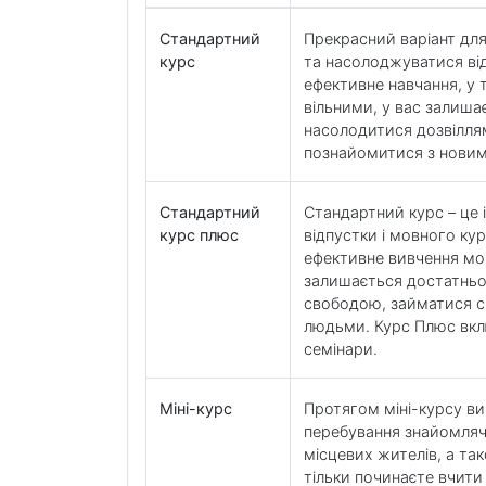
Стандартний
Прекрасний варіант для
курс
та насолоджуватися ві
ефективне навчання, у 
вільними, у вас залиша
насолодитися дозвілля
познайомитися з нови
Стандартний
Стандартний курс – це 
курс плюс
відпустки і мовного ку
ефективне вивчення мов
залишається достатньо
свободою, займатися с
людьми. Курс Плюс вкл
семінари.
Міні-курс
Протягом міні-курсу ви 
перебування знайомлячи
місцевих жителів, а та
тільки починаєте вчити