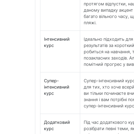
протягом відпустки, наш
даному випадку акцент 
багато вільного часу, щ
пляжі.
Інтенсивний
Ідеально підходить для
курс
результатів за коротки
робиться на навчання, 
позакласних заходів. А
помітний прогрес у вив
Супер-
Супер-інтенсивний курс
інтенсивний
для тих, хто хоче все
курс
ви тільки починаєте вч
знання і вам потрібні п
супер-інтенсивний курс 
Додатковий
Під час додаткового ку
курс
розібрати певні теми, 