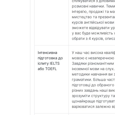
спілкуватися з діловим
розмовні навички. Тем
інтерв’ю, продажі та м
мистецтво та презентац
курсів англійської мови 
зможете відвідувати уро
у вас буде можливість
обрати з 4 курсів, опи
Інтенсивна
У наш час висока кваліф
підготовка до
мовою є незаперечною 
іспиту IELTS
Завдяки різноманітним
або TOEFL
іноземної мови на слух
методики навчання ви 
граматики. Більша част
підготовці до обраного
різних завдань наші ви
зрозуміти структуру та
щонайкраще підготуват
варіюватися залежно від