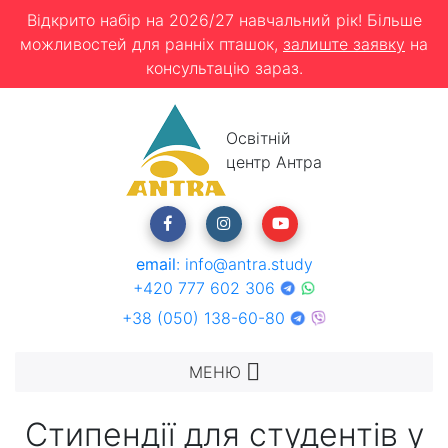
Відкрито набір на 2026/27 навчальний рік! Більше
можливостей для ранніх пташок,
залиште заявку
на
консультацію зараз.
Освітній
центр Антра
email
:
info@antra.study
+420 777 602 306
+38 (050) 138-60-80
МЕНЮ
Стипендії для студентів у