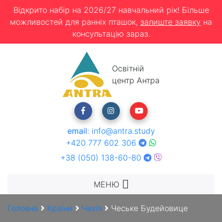
Відкрито набір на 2026/27 навчальний рік! Більше
можливостей для ранніх пташок,
залиште заявку
на
консультацію зараз.
Освітній
центр Антра
email
:
info@antra.study
+420 777 602 306
+38 (050) 138-60-80
МЕНЮ
Головна
Країни
Чехія
Чеське Будейовице