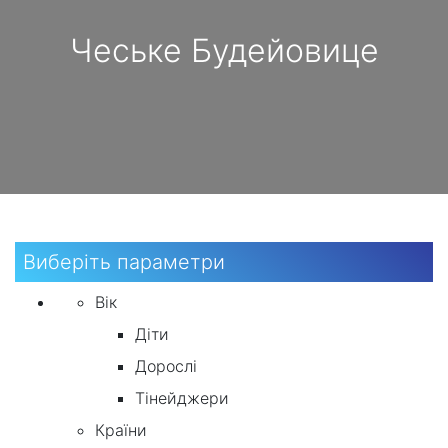
Чеське Будейовице
Виберіть параметри
Вік
Діти
Дорослі
Тінейджери
Країни