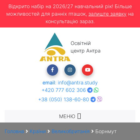
Відкрито набір на 2026/27 навчальний рік! Більше
можливостей для ранніх пташок,
залиште заявку
на
консультацію зараз.
Освітній
центр Антра
email
:
info@antra.study
+420 777 602 306
+38 (050) 138-60-80
МЕНЮ
Головна
Країни
Великобританія
Борнмут