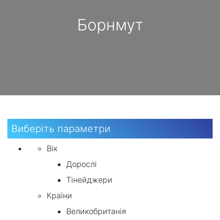
Борнмут
Виберіть параметри
Вік
Дорослі
Тінейджери
Країни
Великобританія