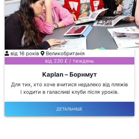
від 16 років
Великобританія
від 230 £ / тиждень
Kaplan – Борнмут
Для тих, хто хоче вчитися недалеко від пляжів
і ходити в галасливі клуби після уроків.
ДЕТАЛЬНІШЕ