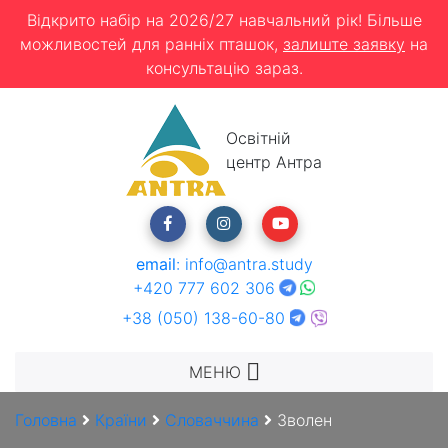
Відкрито набір на 2026/27 навчальний рік! Більше
можливостей для ранніх пташок,
залиште заявку
на
консультацію зараз.
Освітній
центр Антра
email
:
info@antra.study
+420 777 602 306
+38 (050) 138-60-80
МЕНЮ
Головна
Країни
Словаччина
Зволен