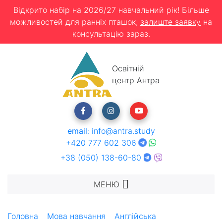
Відкрито набір на 2026/27 навчальний рік! Більше
можливостей для ранніх пташок,
залиште заявку
на
консультацію зараз.
Освітній
центр Антра
email
:
info@antra.study
+420 777 602 306
+38 (050) 138-60-80
МЕНЮ
Головна
Мова навчання
Англійська
TALK Сан-