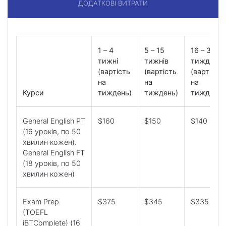
ДОДАТКОВІ ВИТРАТИ
1 – 4
5 – 15
16 – 31
тижні
тижнів
тиждень
(вартість
(вартість
(вартість
на
на
на
Курси
тиждень)
тиждень)
тиждень)
General English PT
$160
$150
$140
(16 уроків, по 50
хвилин кожен).
General English FT
(18 уроків, по 50
хвилин кожен)
Exam Prep
$375
$345
$335
(TOEFL
iBTComplete) (16