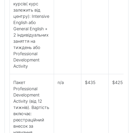
курсів( курс
залежить від
центру): Intensive
English або
General English +
2 індивідуальних
заняття на
тиждень або
Professional
Development
Activity
Пакет
n/a
$435
$425
Professional
Development
Activity (від 12
тижнів). Вартість
включає:
реєстраційний
внесок за
навчання,