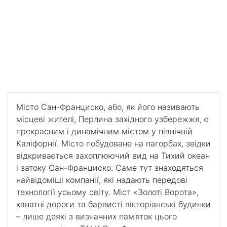
Франциско
TALK Сан-Франциско
Ви зможете швидко поліпшити свої знання з
англійської мови під чуйним керівництвом
викладачів із вищою освітою, зняти мовний бар'єр,
знайти нових друзів із різних куточків світу.
Місто Сан-Франциско, або, як його називають
місцеві жителі, Перлина західного узбережжя, є
прекрасним і динамічним містом у північній
Каліфорнії. Місто побудоване на пагорбах, звідки
відкривається захоплюючий вид на Тихий океан
і затоку Сан-Франциско. Саме тут знаходяться
найвідоміші компанії, які надають передові
технології усьому світу. Міст «Золоті Ворота»,
канатні дороги та барвисті вікторіанські будинки
– лише деякі з визначних пам’яток цього