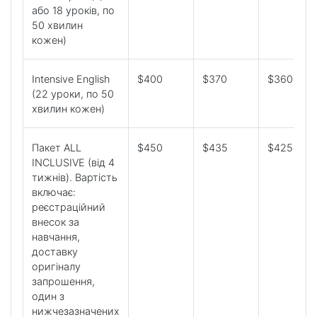
або 18 уроків, по
50 хвилин
кожен)
Intensive English
$400
$370
$360
(22 уроки, по 50
хвилин кожен)
Пакет ALL
$450
$435
$425
INCLUSIVE (від 4
тижнів). Вартість
включає:
реєстраційний
внесок за
навчання,
доставку
оригіналу
запрошення,
один з
нижчезазначених