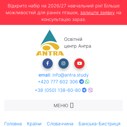
Відкрито набір на 2026/27 навчальний рік! Більше
можливостей для ранніх пташок,
залиште заявку
на
консультацію зараз.
Освітній
центр Антра
email
:
info@antra.study
+420 777 602 306
+38 (050) 138-60-80
МЕНЮ
Головна
Країни
Словаччина
Банська-Бистриця