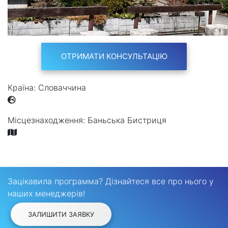
ОТРИМАТИ КОНСУЛЬТАЦІЮ
Країна:
Словаччина
Місцезнаходження:
Баньська Бистриця
Зацікавила программа? Дізнайтеся все про нього у
наших менеджерів!
ЗАЛИШИТИ ЗАЯВКУ