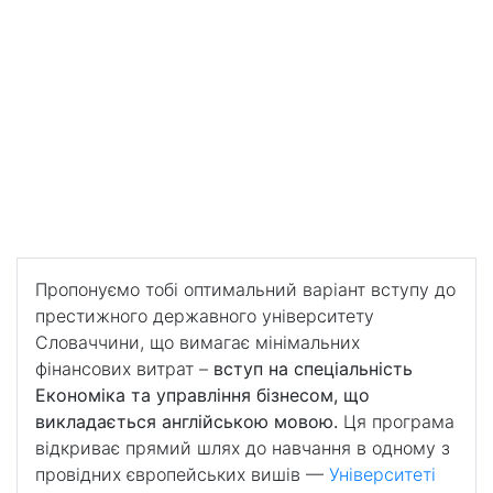
«UMB_Економіка» - програма прямого вступу до
ВНЗ Словаччини
«UMB_Економіка» –
програма прямого вступу
до ВНЗ Словаччини
Навчання англійською мовою за спеціальністю
Економіка та управління бізнесом
Пропонуємо тобі оптимальний варіант вступу до
престижного державного університету
Словаччини, що вимагає мінімальних
фінансових витрат –
вступ на спеціальність
Економіка та управління бізнесом, що
викладається англійською мовою.
Ця програма
відкриває прямий шлях до навчання в одному з
провідних європейських вишів —
Університеті