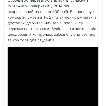
Особливою перевагою є власний сучасний
гуртожиток, відкритий у 2014 році,
розрахований на понад 300 осіб. Він пропонує
комфортні умови в 1-, 2- та 3-місних кімнатах, з
доступом до читальних залів, пральні та
підземної автостоянки. Будівля знаходиться під
цілодобовим контролем, забезпечуючи безпеку
та комфорт для студентів.