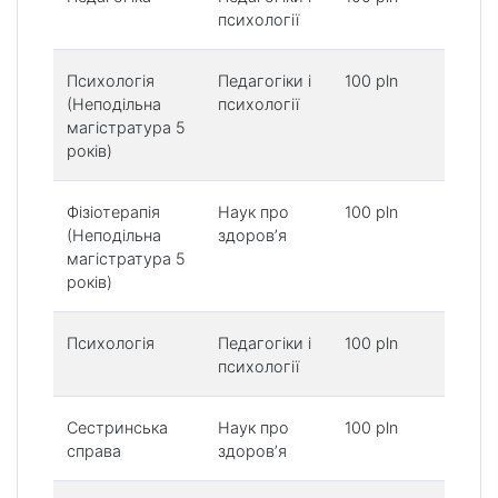
психології
p
Психологія
Педагогіки і
100 pln
6
(Неподільна
психології
p
магістратура 5
років)
Фізіотерапія
Наук про
100 pln
4
(Неподільна
здоров’я
p
магістратура 5
років)
Психологія
Педагогіки і
100 pln
4
психології
p
Сестринська
Наук про
100 pln
5
справа
здоров’я
p