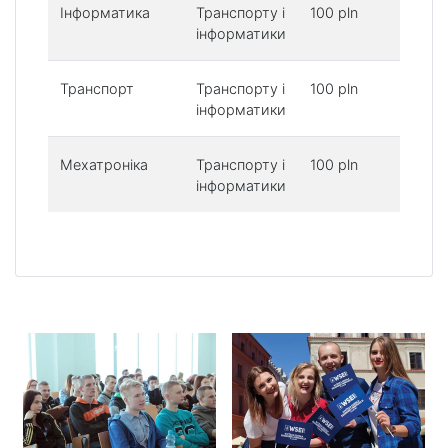
Інформатика
Транспорту і
100 pln
5
інформатики
p
Транспорт
Транспорту і
100 pln
4
інформатики
p
Мехатроніка
Транспорту і
100 pln
5
інформатики
p