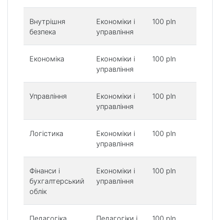
Внутрішня
Економіки і
100 pln
4
безпека
управління
p
Економіка
Економіки і
100 pln
4
управління
p
Управління
Економіки і
100 pln
4
управління
p
Логістика
Економіки і
100 pln
4
управління
p
Фінанси і
Економіки і
100 pln
4
бухгалтерський
управління
p
облік
Педагогіка
Педагогіки і
100 pln
4