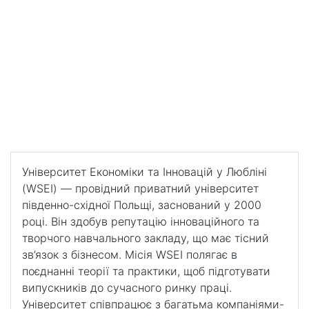
Економіки та Інновацій у Любліні
Університет Економіки та
Інновацій у Любліні
Сучасний виш з системою дуального навчання -
отримання практичних навичок на підприємствах під
час навчання і перспективою постійного
працевлаштування
Університет Економіки та Інновацій у Любліні
(WSEI) — провідний приватний університет
південно-східної Польщі, заснований у 2000
році. Він здобув репутацію інноваційного та
творчого навчального закладу, що має тісний
зв’язок з бізнесом. Місія WSEI полягає в
поєднанні теорії та практики, щоб підготувати
випускників до сучасного ринку праці.
Університет співпрацює з багатьма компаніями-