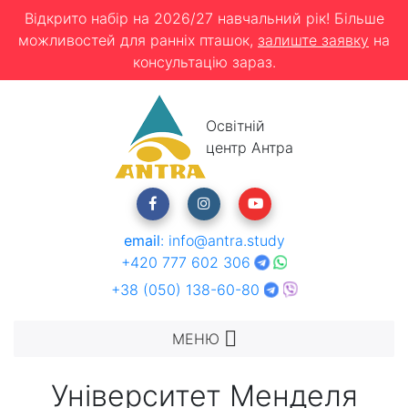
Відкрито набір на 2026/27 навчальний рік! Більше
можливостей для ранніх пташок,
залиште заявку
на
консультацію зараз.
Освітній
центр Антра
email
:
info@antra.study
+420 777 602 306
+38 (050) 138-60-80
МЕНЮ
Університет Менделя