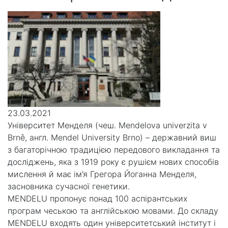
23.03.2021
Університет Менделя (чеш. Mendelova univerzita v
Brně, англ. Mendel University Brno) – державний виш
з багаторічною традицією передового викладання та
досліджень, яка з 1919 року є рушієм нових способів
мислення й має ім’я Грегора Йоганна Менделя,
засновника сучасної генетики.
MENDELU пропонує понад 100 аспірантських
програм чеською та англійською мовами. До складу
MENDELU входять один університетський інститут і