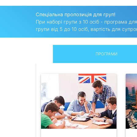
Спеціальна пропозиція для груп!
При наборі групи з 10 осіб - програма д
групи від 5 до 10 осіб, вартість для суп
ПРОГРАМИ