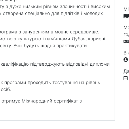
іту з дуже низьким рівнем злочинності і високим
Мі
 створена спеціально для підлітків і молодих
Мо
рограма з зануренням в мовне середовище. І
го
мство з культурою і пам’ятками Дубая, корисні
світу. Учні будуть щодня практикувати
Ві
ню кваліфікацію підтверджують відповідні дипломи
Да
к програми проходить тестування на рівень
осіб.
 отримує Міжнародний сертифікат з