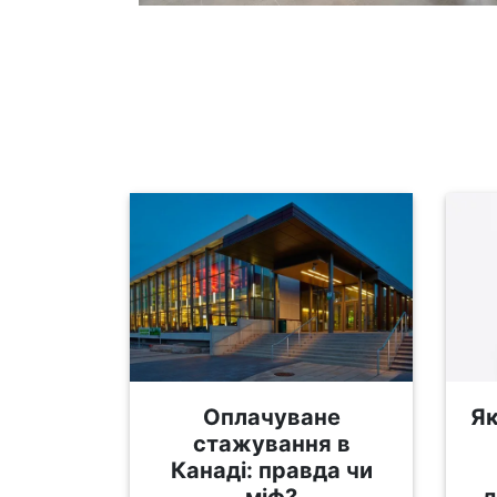
Оплачуване
Як
стажування в
Канаді: правда чи
міф?
д