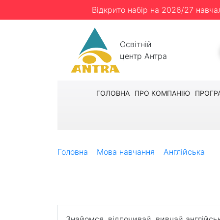
Відкрито набір на 2026/27 навча
Освітній
центр Антра
ГОЛОВНА
ПРО КОМПАНІЮ
ПРОГР
Головна
Мова навчання
Англійська
В
Весняні канікули
Англійська мова, культурна програма і а
Знайомся, відпочивай, вивчай англійсь