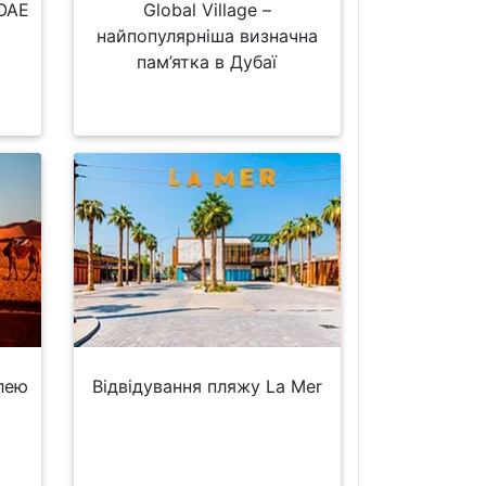
 ОАЕ
Global Village –
найпопулярніша визначна
пам’ятка в Дубаї
лею
Відвідування пляжу La Mer