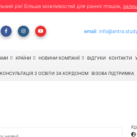
льний рік! Більше можливостей для ранніх пташок,
залиш
email
:
info@antra.stud
АМИ
КРАЇНИ
НОВИНИ КОМПАНІЇ
ВІДГУКИ
КОНТАКТИ
КОНСУЛЬТАЦІЯ З ОСВІТИ ЗА КОРДОНОМ
ВІЗОВА ПІДТРИМКА
есняні канікули в Дубаї
 в Дубаї
ктивний відпочинок
Кр
ку мову!