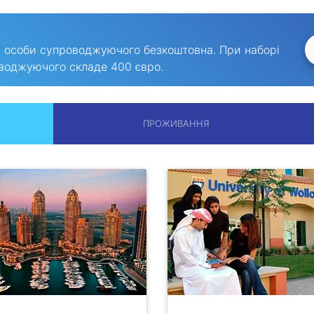
ля особи супроводжуючого безкоштовна. При наборі
роводжуючого складе 400 євро.
ПРОЖИВАННЯ