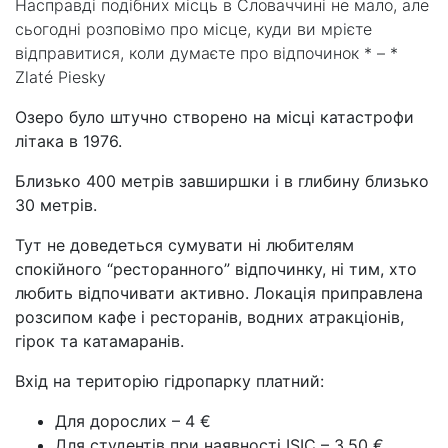
Насправді подібних місць в Словаччині не мало, але
сьогодні розповімо про місце, куди ви мрієте
відправитися, коли думаєте про відпочинок * – *
Zlaté Piesky
Озеро було штучно створено на місці катастрофи
літака в 1976.
Близько 400 метрів завширшки і в глибину близько
30 метрів.
Тут не доведеться сумувати ні любителям
спокійного “ресторанного” відпочинку, ні тим, хто
любить відпочивати активно. Локація приправлена ​​
розсипом кафе і ресторанів, водних атракціонів,
гірок та катамаранів.
Вхід на територію гідропарку платний:
Для дорослих – 4 €
Для студентів при наявності ISIC – 3,50 €