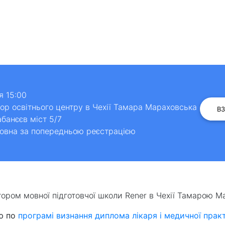
 15:00
р освітнього центру в Чехії Тамара Мараховська
В
банєєв міст 5/7
овна за попередньою реєстрацією
ором мовної підготовчої школи Rener в Чехії Тамарою М
ію по
програмі визнання диплома лікаря і медичної практ