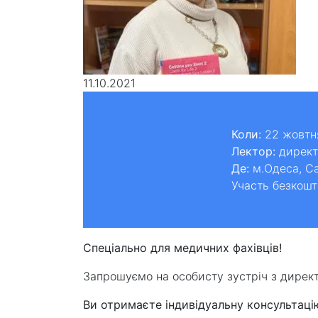
11.10.2021
Коли:
22 жовтня
Лектор:
директо
Де:
м.Одеса, Са
Участь безкошт
Спеціально для медичних фахівців!
Запрошуємо на особисту зустріч з директ
Ви отримаєте індивідуальну консультац