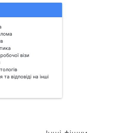
а
плома
ів
ктика
робочої візи
и
тологів
та відповіді на інші