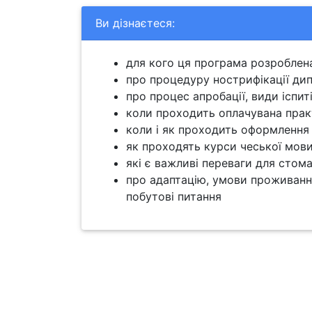
Ви дізнаєтеся:
для кого ця програма розроблен
про процедуру нострифікації ди
про процес апробації, види іспит
коли проходить оплачувана пра
коли і як проходить оформлення 
як проходять курси чеської мов
які є важливі переваги для стома
про адаптацію, умови проживання 
побутові питання