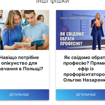
Інші фішки
Навіщо потрібне
Як свідомо обра
опікунство для
професію? Прям
авчання в Польщі?
ефір із
профорієнтатор
Ольгою Назарен
ДЕТАЛЬНІШЕ
ДЕТАЛЬНІШЕ