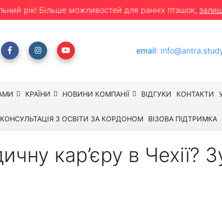
льний рік! Більше можливостей для ранніх пташок,
залиш
email
:
info@antra.stud
АМИ
КРАЇНИ
НОВИНИ КОМПАНІЇ
ВІДГУКИ
КОНТАКТИ
КОНСУЛЬТАЦІЯ З ОСВІТИ ЗА КОРДОНОМ
ВІЗОВА ПІДТРИМКА
чну кар’єру в Чехії? З