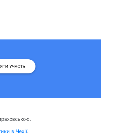
ЗЯТИ УЧАСТЬ
араховською.
ики в Чехії
.