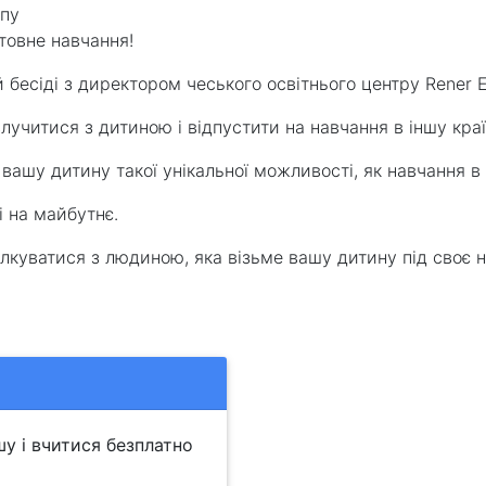
упу
товне навчання!
й бесіді з директором чеського освітнього центру Rener
учитися з дитиною і відпустити на навчання в іншу краї
 вашу дитину такої унікальної можливості, як навчання в
 на майбутнє.
лкуватися з людиною, яка візьме вашу дитину під своє н
у і вчитися безплатно