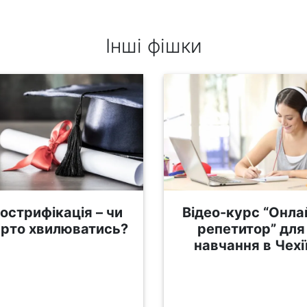
Інші фішки
острифікація – чи
Відео-курс “Онла
рто хвилюватись?
репетитор” для
навчання в Чехі