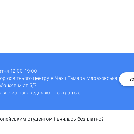
тня 12:00-19:00
р освітнього центру в Чехії Тамара Мараховська
В
банєєв міст 5/7
овна за попередньою реєстрацією
опейським студентом і вчилась безплатно?