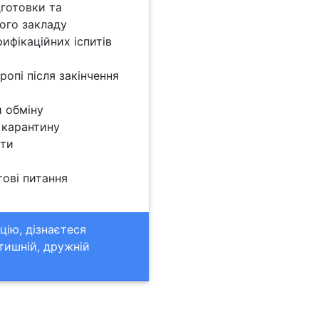
дготовки та
ого закладу
ифікаційних іспитів
ропі після закінчення
 обміну
 карантину
ати
тові питання
цію, дізнаєтеся
атишній, дружній