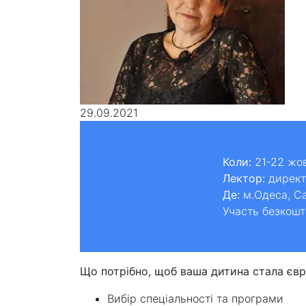
29.09.2021
Коли:
21-22 жов
Лектор:
директо
Де:
м.Одеса, Са
Участь безкошт
Що потрібно, щоб ваша дитина стала євр
Вибір спеціальності та програми