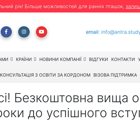
льний рік! Більше можливостей для ранніх пташок,
залиш
email
:
info@antra.stud
АМИ
КРАЇНИ
НОВИНИ КОМПАНІЇ
ВІДГУКИ
КОНТАКТИ
КОНСУЛЬТАЦІЯ З ОСВІТИ ЗА КОРДОНОМ
ВІЗОВА ПІДТРИМКА
і! Безкоштовна вища ос
роки до успішного всту