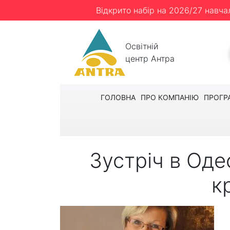
Відкрито набір на 2026/27 навча
Освітній
центр Антра
ГОЛОВНА
ПРО КОМПАНІЮ
ПРОГР
Зустріч в Одес
к