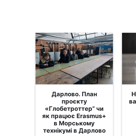
Дарлово. План
Н
проєкту
ва
«Глобетроттер” чи
як працює Erasmus+
в Морському
технікумі в Дарлово