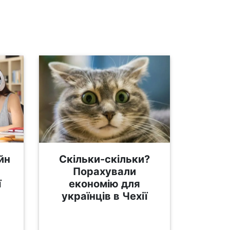
йн
Скільки-скільки?
Порахували
ї
економію для
українців в Чехії