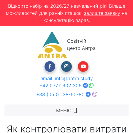
Відкрито набір на 2026/27 навчальний рік! Більше
можливостей для ранніх пташок,
залиште заявку
на
консультацію зараз.
Освітній
центр Антра
email
:
info@antra.study
+420 777 602 306
+38 (050) 138-60-80
МЕНЮ
Як контролювати витрати