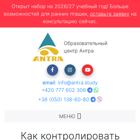
Открыт набор на 2026/27 учебный год! Больше
возможностей для ранних пташек,
оставьте заявку
на
консультацию сейчас.
Образовательный
центр Антра
email
:
info@antra.study
+420 777 602 306
+38 (050) 138-60-80
МЕНЮ
Как контролировать