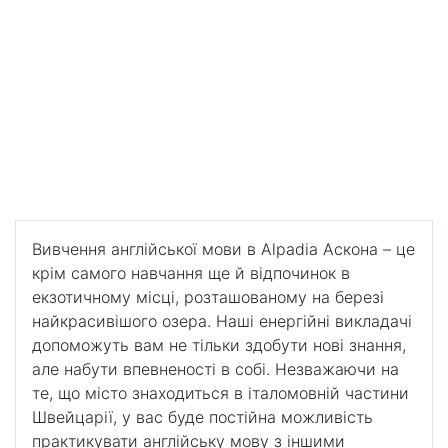
канікули з Alpadia в Асконі
Літні канікули з Alpadia в
Асконі
Вивчення англійської мови в Alpadia Аскона – це
крім самого навчання ще й відпочинок в
екзотичному місці, розташованому на березі
найкрасивішого озера.
Вивчення англійської мови в Alpadia Аскона – це
крім самого навчання ще й відпочинок в
екзотичному місці, розташованому на березі
найкрасивішого озера. Наші енергійні викладачі
допоможуть вам не тільки здобути нові знання,
але набути впевненості в собі. Незважаючи на
те, що місто знаходиться в італомовній частини
Швейцарії, у вас буде постійна можливість
практикувати англійську мову з іншими