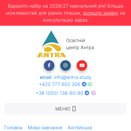
Відкрито набір на 2026/27 навчальний рік! Більше
можливостей для ранніх пташок,
залиште заявку
на
консультацію зараз.
Освітній
центр Антра
email
:
info@antra.study
+420 777 602 306
+38 (050) 138-60-80
МЕНЮ
Головна
Мова навчання
Англійська
Літні