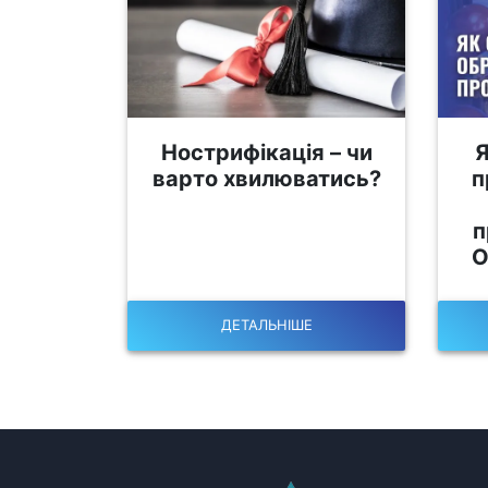
Нострифікація – чи
Я
варто хвилюватись?
п
п
О
ДЕТАЛЬНІШЕ