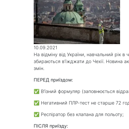
10.09.2021
На відміну від України, навчальний рік в 
збираються в’їжджати до Чехії. Новина а
змін.
ПЕРЕД приїздом: ⁣⁣ ⠀
✅ В’їзний формуляр (заповнюється відразу 
✅ Негативний ПЛР-тест не старше 72 годин
✅ Респіратор без клапана для польоту; ⁣⁣ 
ПІСЛЯ приїзду: ⁣⁣⠀