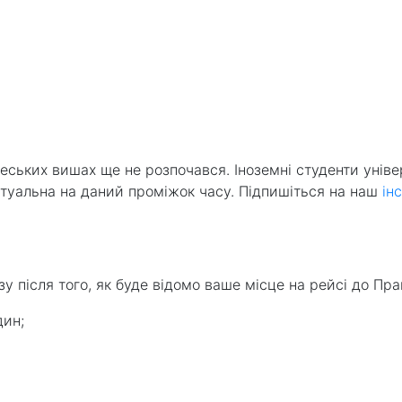
чеських вишах ще не розпочався. Іноземні студенти універ
ктуальна на даний проміжок часу. Підпишіться на наш
ін
після того, як буде відомо ваше місце на рейсі до Праги)
; ⁣⁣ ⠀
⠀