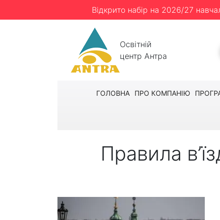
Відкрито набір на 2026/27 навча
Освітній
центр Антра
ГОЛОВНА
ПРО КОМПАНІЮ
ПРОГР
Правила в’їз