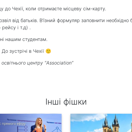
у до Чехії, коли отримаєте місцеву сім-карту.
звіл від батьків. В’їзний формуляр заповнити необхідно
йсу і т.д) ⁣⁣.
ані нашим студентам.
 До зустрічі в Чехії 🙂
освітнього центру “Assoсiation”
Інші фішки