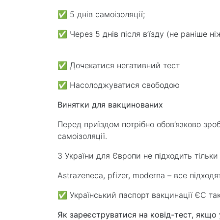
✅ 5 днів самоізоляції; ⁣⁣ ⠀
✅ Через 5 днів після в’їзду (не раніше ні
⁣⁣⠀
✅ Дочекатися негативний тест
⁣⁣✅ Насолоджуватися свободою
Винятки для вакцинованих
Перед приїздом потрібно обов’язково зроб
самоізоляції.
⁣З України для Європи не підходить тільки 
Astrazeneca, pfizer, moderna – все підходя
⁣⁣✅ Український паспорт вакцинації ЄС та
Як зареєструватися на ковід-тест, якщо