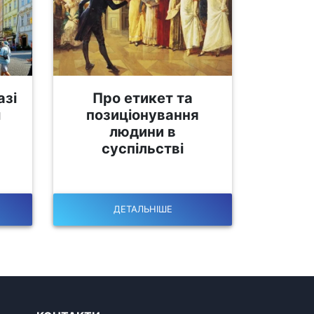
азі
Про етикет та
м
позиціонування
людини в
суспільстві
ДЕТАЛЬНІШЕ