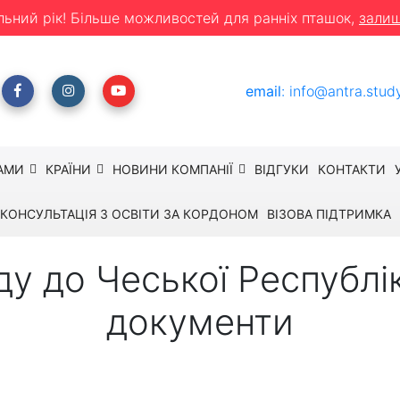
льний рік! Більше можливостей для ранніх пташок,
залиш
email
:
info@antra.stud
АМИ
КРАЇНИ
НОВИНИ КОМПАНІЇ
ВІДГУКИ
КОНТАКТИ
КОНСУЛЬТАЦІЯ З ОСВІТИ ЗА КОРДОНОМ
ВІЗОВА ПІДТРИМКА
ду до Чеської Республі
документи