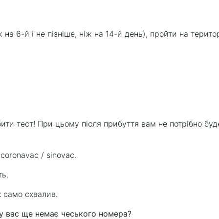
ж на 6-й і не пізніше, ніж на 14-й день), пройти на тери
ити тест! При цьому після прибуття вам не потрібно буд
coronavac / sinovac.
ть.
к само схвалив.
 у вас ще немає чеського номера?