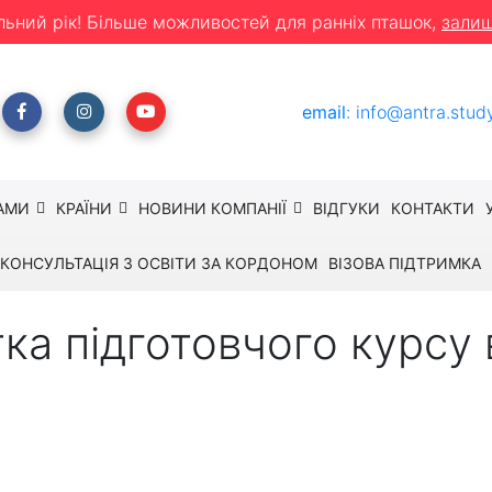
льний рік! Більше можливостей для ранніх пташок,
залиш
email
:
info@antra.stud
АМИ
КРАЇНИ
НОВИНИ КОМПАНІЇ
ВІДГУКИ
КОНТАКТИ
КОНСУЛЬТАЦІЯ З ОСВІТИ ЗА КОРДОНОМ
ВІЗОВА ПІДТРИМКА
тка підготовчого курсу