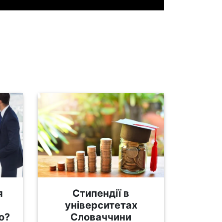
я
Стипендії в
університетах
о?
Словаччини