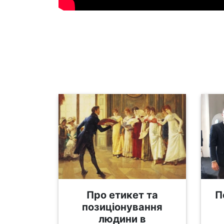
Про етикет та
П
позиціонування
людини в