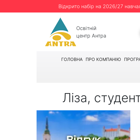
Відкрито набір на 2026/27 навча
Освітній
центр Антра
ГОЛОВНА
ПРО КОМПАНІЮ
ПРОГР
Ліза, студен