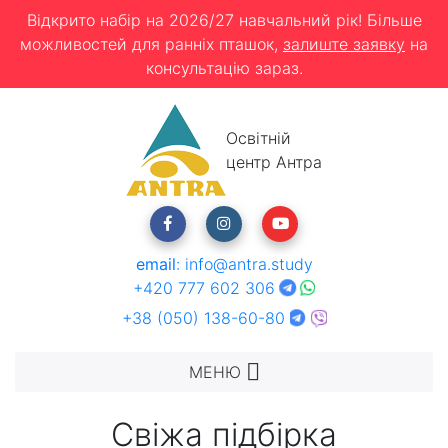
Відкрито набір на 2026/27 навчальний рік! Більше
можливостей для ранніх пташок,
залиште заявку
на
консультацію зараз.
Освітній
центр Антра
email
:
info@antra.study
+420 777 602 306
+38 (050) 138-60-80
МЕНЮ
Свіжа підбірка