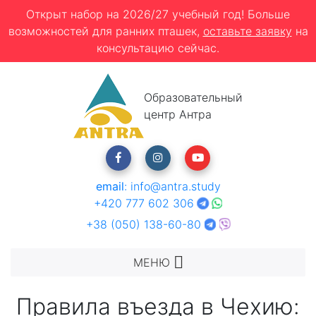
Открыт набор на 2026/27 учебный год! Больше
возможностей для ранних пташек,
оставьте заявку
на
консультацию сейчас.
Образовательный
центр Антра
email
:
info@antra.study
+420 777 602 306
+38 (050) 138-60-80
МЕНЮ
Правила въезда в Чехию: