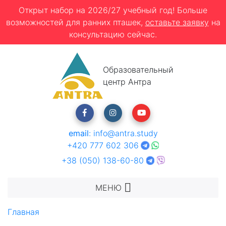
Открыт набор на 2026/27 учебный год! Больше
возможностей для ранних пташек,
оставьте заявку
на
консультацию сейчас.
Образовательный
центр Антра
email
:
info@antra.study
+420 777 602 306
+38 (050) 138-60-80
МЕНЮ
Главная
Про компанію