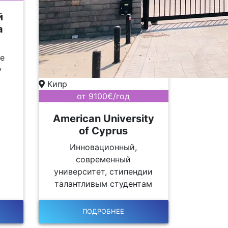
й
а
ие
у
Кипр
от 9100€/год
American University
of Cyprus
Инновационный,
современный
университет, стипендии
талантливым студентам
ПОДРОБНЕЕ