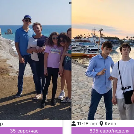
р
11-18 лет
Кипр
35 евро/час
695 евро/неделя