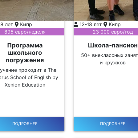
18 лет
Кипр
12-18 лет
Кипр
895 евро/неделя
23 000 евро/год
Программа
Школа-пансион
школьного
50+ внеклассных заня
погружения
и кружков
учение проходит в The
rus School of English by
Xenion Education
ПОДРОБНЕЕ
ПОДРОБНЕЕ