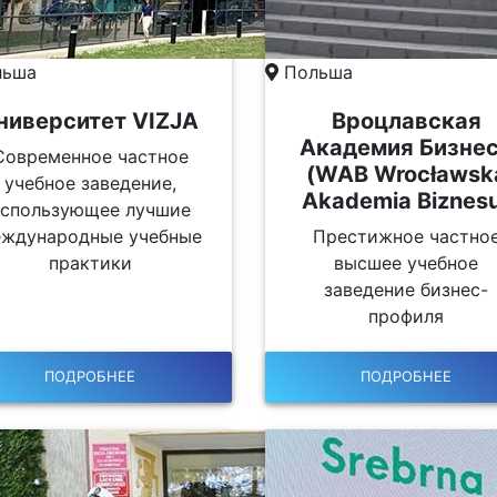
ьша
Польша
ниверситет VIZJA
Вроцлавская
Академия Бизне
Современное частное
(WAB Wrocławsk
учебное заведение,
Akademia Biznes
использующее лучшие
ждународные учебные
Престижное частно
практики
высшее учебное
заведение бизнес-
профиля
ПОДРОБНЕЕ
ПОДРОБНЕЕ