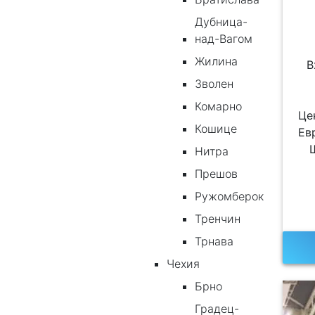
Дубница-
над-Вагом
Жилина
В
Зволен
Комарно
Це
Кошице
Ев
Нитра
Прешов
Ружомберок
Тренчин
Трнава
Чехия
Брно
Градец-