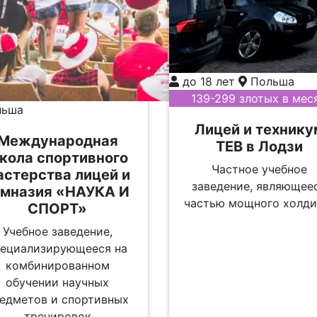
до 18 лет
Польша
139-299 злотых в мес
ьша
Лицей и технику
Международная
TEB в Лодзи
кола спортивного
Частное учебное
астерства лицей и
заведение, являющее
имназия «НАУКА И
частью мощного холди
СПОРТ»
Учебное заведение,
пециализирующееся на
комбинированном
обучении научных
едметов и спортивных
тренировок