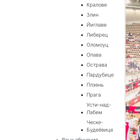
Кралове
Злин
Йиглаве
Либерец
Оломоуц
Опава
Острава
Пардубице
Плзень
Прага
Усти-над-
Лабем
Ческе-
Будеёвице
Язык обучения