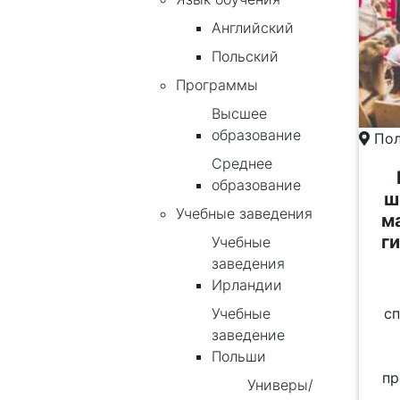
Английский
Польский
Программы
Высшее
образование
Пол
Среднее
образование
ш
Учебные заведения
м
г
Учебные
заведения
Ирландии
с
Учебные
заведение
Польши
пр
Универы/