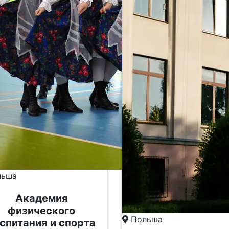
ьша
Академия
физического
Польша
спитания и спорта