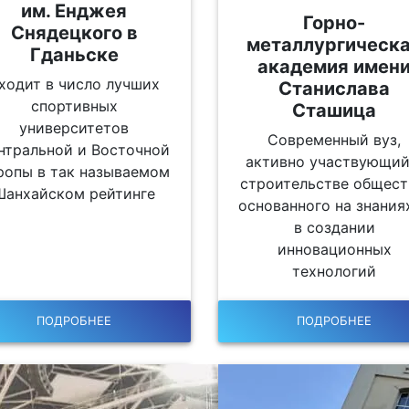
им. Енджея
Горно-
Снядецкого в
металлургическ
Гданьске
академия имен
ходит в число лучших
Станислава
спортивных
Сташица
университетов
Современный вуз,
нтральной и Восточной
активно участвующий
ропы в так называемом
строительстве общест
Шанхайском рейтинге
основанного на знаниях
в создании
инновационных
технологий
ПОДРОБНЕЕ
ПОДРОБНЕЕ