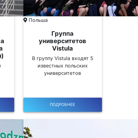
Польша
Группа
са
университетов
a
Vistula
u)
В группу Vistula входят 5
е
известных польских
университетов
ПОДРОБНЕЕ