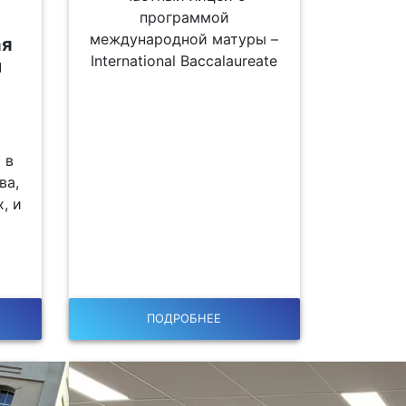
программой
международной матуры –
ая
International Baccalaureate
и
 в
ва,
, и
ПОДРОБНЕЕ