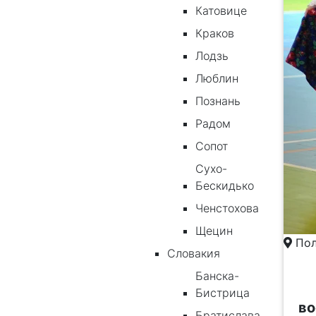
Катовице
Краков
Лодзь
Люблин
Познань
Радом
Сопот
Сухо-
Бескидько
Ченстохова
Щецин
Пол
Словакия
Банска-
Бистрица
во
Братислава