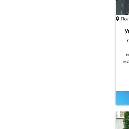
Пол
У
ме