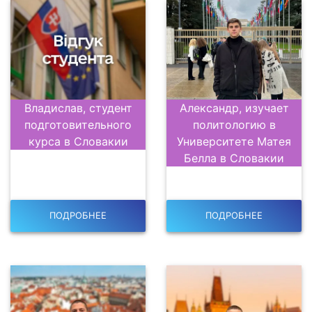
Владислав, студент
Александр, изучает
подготовительного
политологию в
курса в Словакии
Университете Матея
Белла в Словакии
ПОДРОБНЕЕ
ПОДРОБНЕЕ