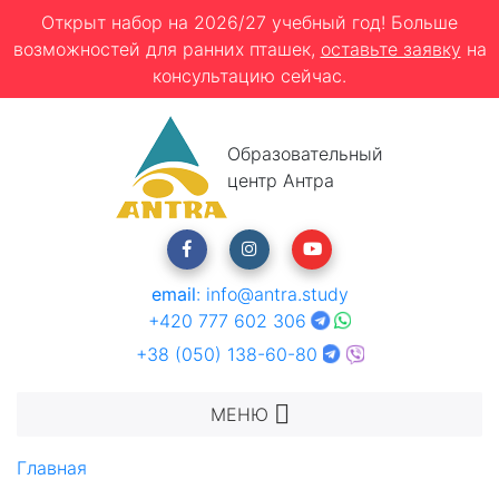
Открыт набор на 2026/27 учебный год! Больше
возможностей для ранних пташек,
оставьте заявку
на
консультацию сейчас.
Образовательный
центр Антра
email
:
info@antra.study
+420 777 602 306
+38 (050) 138-60-80
МЕНЮ
Главная
Отзывы