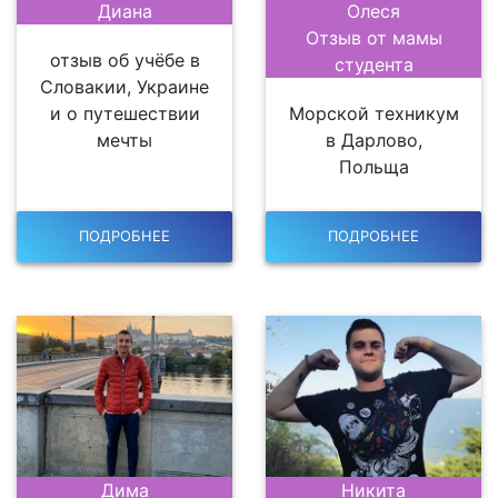
Диана
Олеся
Отзыв от мамы
отзыв об учёбе в
студента
Словакии, Украине
и о путешествии
Морской техникум
мечты
в Дарлово,
Польща
ПОДРОБНЕЕ
ПОДРОБНЕЕ
Дима
Никита