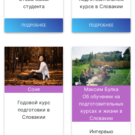
студента
курсе в Словакии
ПОДРОБНЕЕ
ПОДРОБНЕЕ
Максим Булка
Соня
Об обучении на
Годовой курс
подготовительных
подготовки в
курсах и жизни в
Словакии
Словакии
Интервью