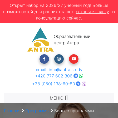
Открыт набор на 2026/27 учебный год! Больше
возможностей для ранних пташек,
оставьте заявку
на
консультацию сейчас.
Образовательный
центр Антра
email
:
info@antra.study
+420 777 602 306
+38 (050) 138-60-80
МЕНЮ
Главная
Программы
Бизнес программы