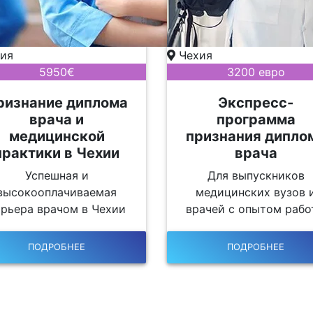
ия
Чехия
5950€
3200 евро
ризнание диплома
Экспресс-
врача и
программа
медицинской
признания дипло
практики в Чехии
врача
Успешная и
Для выпускников
высокооплачиваемая
медицинских вузов 
арьера врачом в Чехии
врачей с опытом раб
ПОДРОБНЕЕ
ПОДРОБНЕЕ