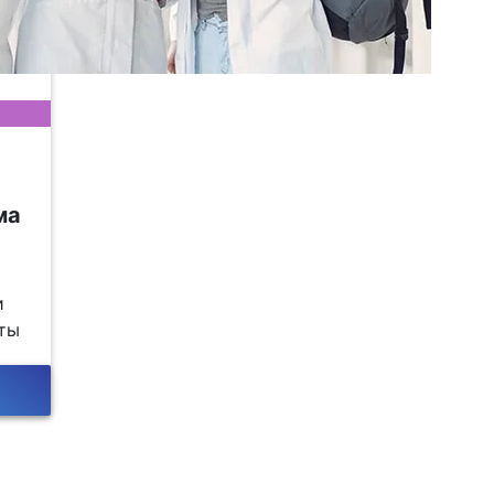
ма
и
оты