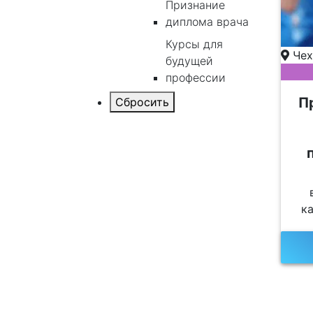
Признание
диплома врача
Курсы для
Чех
будущей
профессии
П
к