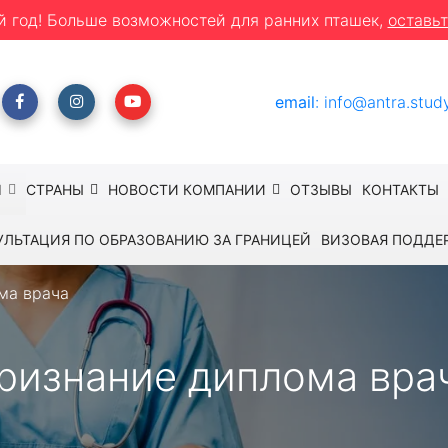
й год! Больше возможностей для ранних пташек,
оставьт
email
:
info@antra.stud
Ы
СТРАНЫ
НОВОСТИ КОМПАНИИ
ОТЗЫВЫ
КОНТАКТЫ
УЛЬТАЦИЯ ПО ОБРАЗОВАНИЮ ЗА ГРАНИЦЕЙ
ВИЗОВАЯ ПОДДЕ
ма врача
ризнание диплома вра